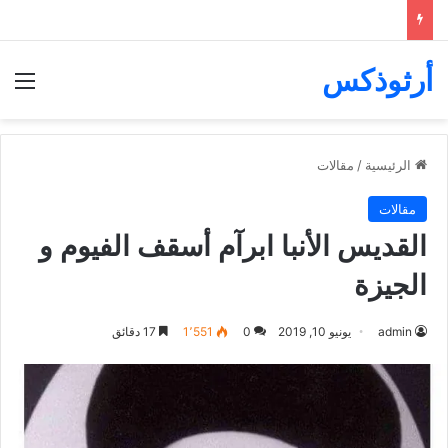
أرثوذكس
الق
الرئيسية
/
مقالات
مقالات
القديس الأنبا ابرآم أسقف الفيوم و
الجيزة
admin
يونيو 10, 2019
0
1٬551
17 دقائق