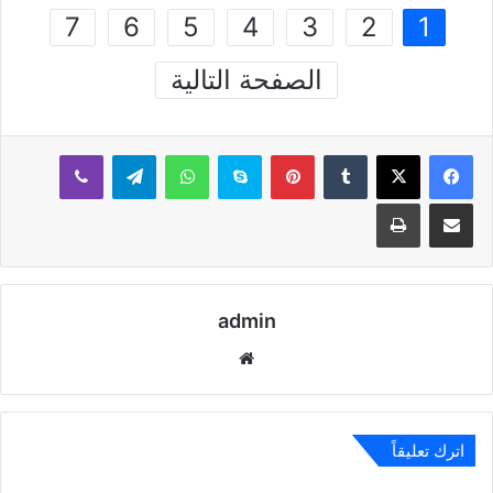
7
6
5
4
3
2
1
الصفحة التالية
بينتيريست
سكايب
واتساب
تيلقرام
ڤايبر
مشاركة عبر البريد
طباعة
admin
موقع
الويب
اترك تعليقاً