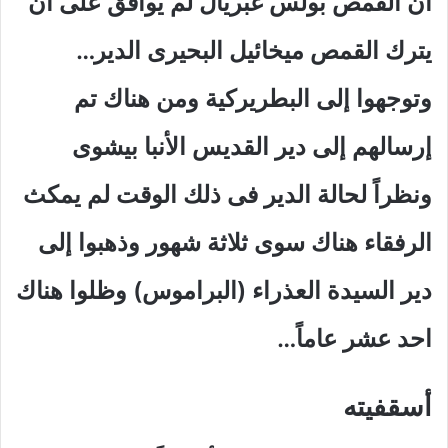
أن القمص بولس غبريال لم يوافق على أن
يترك القمص ميخائيل البحيرى الدير…
وتوجهوا إلى البطريركية ومن هناك تم
إرسالهم إلى دير القديس الأنبا بيشوى
ونظراً لحالة الدير فى ذلك الوقت لم يمكث
الرفقاء هناك سوى ثلاثة شهور وذهبوا إلى
دير السيدة العذراء (البراموس) وظلوا هناك
احد عشر عاماً…
أسقفيته