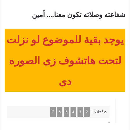
شفاعته وصلاته تكون معنا…. أمين
يوجد بقية للموضوع لو نزلت
لتحت هاتشوف زى الصوره
دى