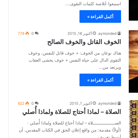
اسمعوا خُلاصة كلمات التقوى،…
أكمل القراءة »
aymonded
أكتوبر 18, 2015
0
778
الخوف القاتل والخوف الصالح
هناك نوعان من الخوف: + خوف قاتل للنفس، وخوف
التقوى الدال على حياة النفس + خوف يخشى العقاب
ويرتعد من…
أكمل القراءة »
aymonded
أكتوبر 1, 2015
0
622
الصلاة – لماذا أحتاج للصلاة ولماذا أُصلي
الصــــــــــــــــــلاة – لماذا أحتاج للصلاة ولماذا أُصلي ·
(أولاً) مقدمة: من واقع إعلان الحق في الكتاب المقدس، أن
أبسط تعريف…