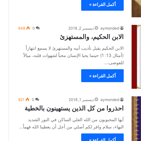
أكمل القراءة »
aymonded
ديسمبر 2, 2018
0
648
الابن الحكيم، والمستهزئ
الابن الحكيم يقبل تأديب أبيه والمستهزئ لا يسمع انتهاراً
(أمثال 13: 1) حينما يحيا الإنسان محباً لشهوات قلبه، ميالاً
للفوضى،…
أكمل القراءة »
aymonded
ديسمبر 1, 2018
0
821
احذروا من كل الذين يستهينون بالخطية
أيها المحبوبون من الله العلي الساكن في النور الشديد
البهاء، سلام وافر لكم أصلي من أجل أن يعطينا الله فهماً…
أكمل القراءة »