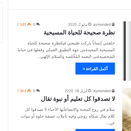
aymonded
مايو 2, 2020
0
1٬385
نظرة صحيحة للحياة المسيحية
خلقتني إنساناً باركت طبيعتي فيكنظرة صحيحة للحياة
المسيحية المجيدةمن جهة التطبيق العملي وفعلها في حياتنا
الشخصيةغنى النعمة المُخِّلصة والسلام الإلهي…
أكمل القراءة »
aymonded
أبريل 18, 2020
0
1٬963
لا تصدقوا كل تعليم أو نبوة تقال
سلام في روح المحبة والاتضاعأيها الأحباء لا تصدقوا كل
كلام يقال شكله روحي وفيه تأملات عميقة حلوة أو نبوات
عن…