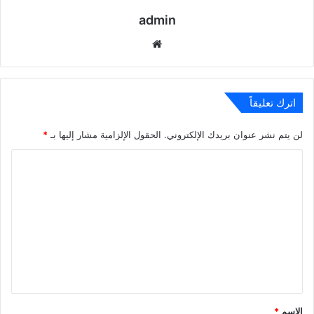
admin
موقع
الويب
اترك تعليقاً
لن يتم نشر عنوان بريدك الإلكتروني.
الحقول الإلزامية مشار إليها بـ
*
ا
ل
ت
ع
ل
ي
ق
*
الاسم
*