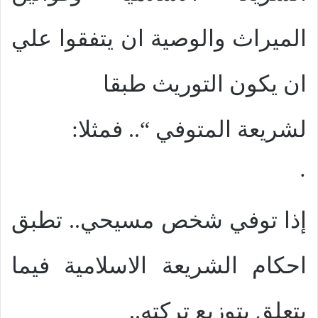
الميراث والوصية ان يتفقوا علي
ان يكون التوريث طبقا
لشريعة المتوفي “.. فمثلا:
·
إذا توفي شخص مسيحي.. تطبق
احكام الشريعة الاسلامية فيما
يتعلق بتوزيع تركته..