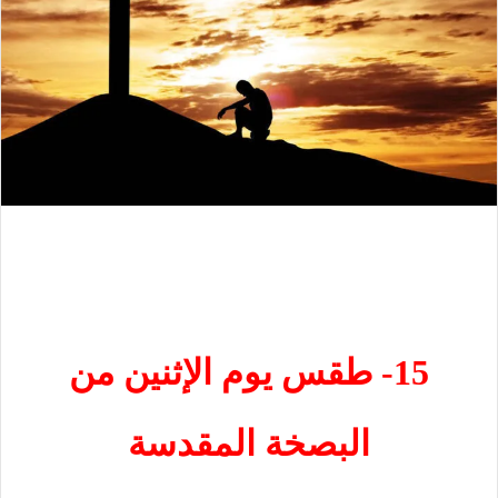
15- طقس يوم الإثنين من
البصخة المقدسة