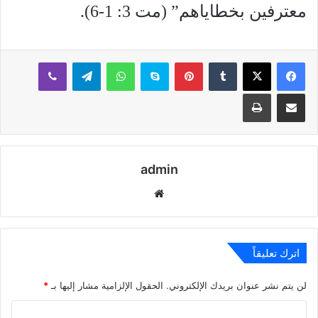
معترفين بخطاياهم” (مت 3: 1-6).
بينتيريست
سكايب
واتساب
تيلقرام
ڤايبر
مشاركة عبر البريد
طباعة
admin
موقع
الويب
اترك تعليقاً
لن يتم نشر عنوان بريدك الإلكتروني.
الحقول الإلزامية مشار إليها بـ
*
ا