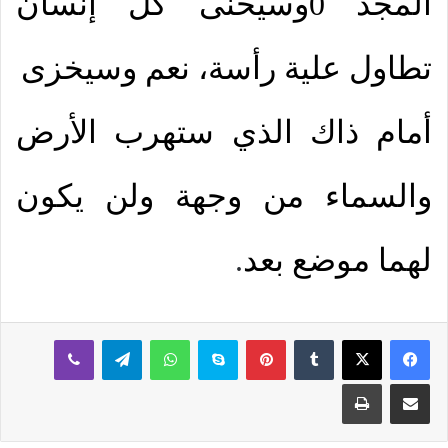
المجد 0وسيحنى كل إنسان
تطاول علية رأسة، نعم وسيخزى
أمام ذاك الذي ستهرب الأرض
والسماء من وجهة ولن يكون
لهما موضع بعد
.
بينتيريست
سكايب
واتساب
تيلقرام
ڤايبر
مشاركة عبر البريد
طباعة