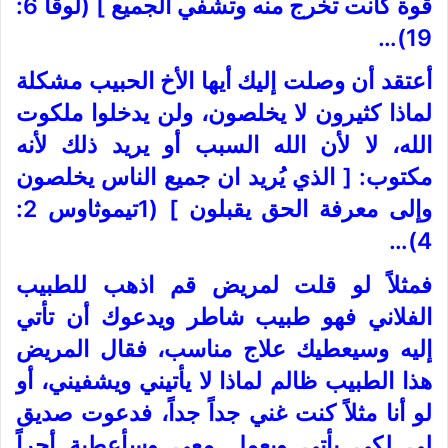
قوة كانت تخرج منه وتشفي الجميع ] (لوقا 6:
19)…
أعتقد أن وصلت إليك أيها الأخ الحبيب مشكلة
لماذا كثيرون لا يخلصون، ولن يدخلوا ملكوت
الله، لا لأن الله السبب أو يريد ذلك لأنه
مكتوب: [ الذي يُريد ان جميع الناس يخلصون
وإلى معرفة الحق يقبلون ] (1تيموثاوس 2:
4)…
فمثلاً لو قلت لمريض قم اذهب للطبيب
الفلاني فهو طبيب شاطر ويدعوك أن تأتي
إليه وسيعطيك علاج مناسب، فقال المريض
هذا الطبيب ظالم لماذا لا يأتيني ويشفيني، أو
لو أنا مثلاً كنت غني جداً جداً، فدعوت صديق
لي لكي يأتي ويعمل معي وسأعطية أجراً