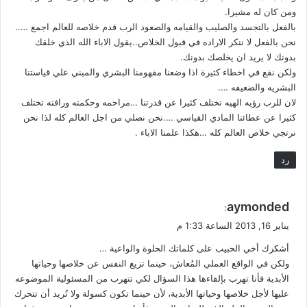
ومن كان له مشيرا.
بالفعل بالتجسد والصليب والقيامه والصعود الرب قدم خلاصه للعالم اجمع …..
نحن بالفعل لا ننكر الاراده في قبول الخلاص..يقول الاباء الله الذي خلقك
بدونك لا يريد ان يخلصك بدونك.
ولكن نقع في اخطاء كثيرة اذا وضعنا مفهومنا البشري والمبني علي قياستنا
البشريه والضعيفه ….
لان للرب رؤيه الهيه تختلف كثيرا عن قدرتنا …مراحمه وحكمته ورافته تختلف
كثيرا عن عطائنا المادي القياسي ….نحن نصلي من اجل العالم كله لذا نحن
نرتجي خلاص العالم كله …هكذا علمنا الاباء .
رد
ي
aymonded
:
ق
يناير 16, 2013 الساعة 1:33 م
و
أشكرك أخي الحبيب على كلماتك الحلوة والواعية …
ل
ولكن في الواقع العملي المُعاش، حينما تزيغ النفس عن خلاصها وحياتها
الأبدية فأنا تهرب بإلقاءها هذا السؤال لكي تتهرب من المسئولية الموضوعه
عليها لأجل خلاصها وحياتها الأبدية، لأن حينما تكون كسولة ولا تُريد أن تتحرك