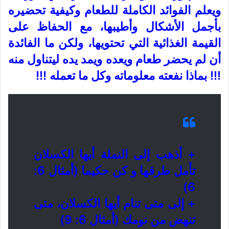
ويعلم الفوائد الكاملة للطعام وكيفية تحضيره
بأجمل الأشكال وأطيبها، مع الحفاظ على
القيمة الغذائية التي تحتويها، ولكن ما الفائدة
أن لم يحضر طعام ويعده ويمد يده ليتناول منه
!!! بماذا نفعته معلوماته وكل ما تعمله !!!
+ أذهب إلى النملة أيها الكسلان
تأمل طرقها و كن حكيما (أمثال 6:
6)
+ إلى متى تنام أيها الكسلان، متى
تنهض من نومك (أمثال 6: 9)