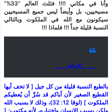
وأنا في مكاني !!!! فثلث العالم “33%”
مسيحيين، بل وأيضاً ليس جميع المسيحيين
سيكونون مع الله في الملكوت وبالتالي
النسبة قليلة جداً !!! فلماذا !!!
_____الإجابة_____
بالطبع النسبة قليلة من كل جيل [ لا تخف أيها
القطيع الصغير لأن أباكم قد سُرَّ أن يُعطيكم
الملكوت ] (لوقا 12: 32)، وذلك لا بسبب الله
ولكن بسبب الإنسان واختياره، لأنه مكتوب: [