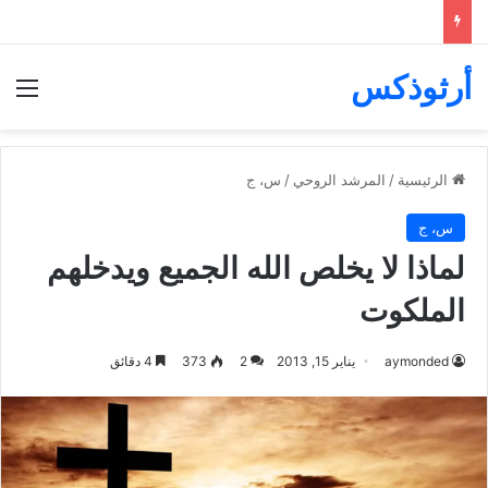
أرثوذكس
الق
الرئيسية
/
المرشد الروحي
/
س، ج
س، ج
لماذا لا يخلص الله الجميع ويدخلهم
الملكوت
aymonded
يناير 15, 2013
2
373
4 دقائق