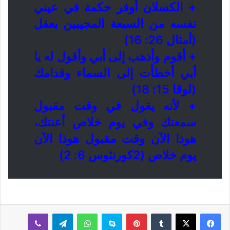
+ الكسلان أوفر حكمة في عيني
نفسه من السبعة المجيبين بعقل
(أمثال 26: 16)
+ أقوم وأذهب إلى أبي وأقول له يا
أبي أخطأت إلى السماء وقدامك
(لوقا 15: 18)
+ لأنه يقول في وقت مقبول
سمعتك وفي يوم خلاص أعنتك،
هوذا الآن وقت مقبول هوذا الآن
يوم خلاص (2كورنثوس 6: 2)
بينتيريست
سكايب
واتساب
تيلقرام
ڤايبر