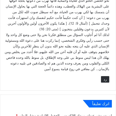
نحو الحضن الحلو الذي للحياة والمحبة فأنها تهرب من دعوتها بحجة خوفها
على البشرية من الهلاك والعطب، وهذه دائماً الحجة التي بها يحاول الإنسان
أن يتمسك بها لكي يهرب من الحياة، مع أنه سيظل صوت الله لكل من
يهرب من دعوته: [ أن كنت حكيماً فأنت حكيم لنفسك وان استهزأت فأنت
وحدك تتحمل ] (أمثال 9: 12)، [ هكذا يكون الآخرون أولين والأولون آخرين
لأن كثيرين يدعون وقليلين ينتخبون ] (متى 20: 16)
لذلك أنا لم أُجاوب السؤال من منطلق فكرنا نحن ولا حتى وضع كل واحد ولا
حتى حسب رأيي وفكري الشخصي، إنما ركزت هنا على دعوة الله ومسئولية
الإنسان الذي عليه أن يتجه بقلبه نحو الله بدون أن ينظر للآخرين وكأن
خلاصهم يتوقف عليه أو أن قلبه أحن من الله عليهم، فلا أُحدد من يخلص ومن
يهلك لأن هذا ليس منوط بي على وجه الإطلاق، بل منوط بالله وحده فاحص
الكلى والقلوب ومن يعرف وحده الذين هم له والصادقين في تلبيه دعوته
بالإيمان… كن معافي في روح قيامة يسوع آمين
رد
اترك تعليقاً
لن يتم نشر عنوان بريدك الإلكتروني.
الحقول الإلزامية مشار إليها بـ
*