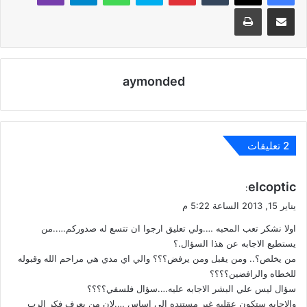
مشاركة عبر البريد
طباعة
aymonded
‫2 تعليقات
ي
elcoptic
:
ق
يناير 15, 2013 الساعة 5:22 م
و
اولا نشكر تعب المحبه ….ولي تعليق ارجوا ان تتسع له صدوركم…..من
ل
يستطيع الاجابه عن هذا السؤال.؟
من يخلص؟.. ومن يقبل ومن يرفض؟؟؟ والي اي مدي هي مراحم الله وقبوله
للخطاه والرافضين؟؟؟؟
سؤال ليس علي البشر الاجابه عليه….سؤال فلسفي؟؟؟؟
والاجابه ستكون عقليه غير مستنده الي اساس ….لان من يعرف فكر الرب