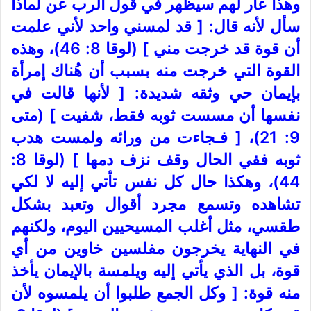
وهذا عار لهم سيظهر في قول الرب عن لماذا
سأل لأنه قال: [ قد لمسني واحد لأني علمت
أن قوة قد خرجت مني ] (لوقا 8: 46)، وهذه
القوة التي خرجت منه بسبب أن هُناك إمرأة
بإيمان حي وثقه شديدة: [ لأنها قالت في
نفسها أن مسست ثوبه فقط، شفيت ] (متى
9: 21)، [ فـجاءت من ورائه ولمست هدب
ثوبه ففي الحال وقف نزف دمها ] (لوقا 8:
44)، وهكذا حال كل نفس تأتي إليه لا لكي
تشاهده وتسمع مجرد أقوال وتعبد بشكل
طقسي، مثل أغلب المسيحيين اليوم، ولكنهم
في النهاية يخرجون مفلسين خاوين من أي
قوة، بل الذي يأتي إليه ويلمسة بالإيمان يأخذ
منه قوة: [ وكل الجمع طلبوا أن يلمسوه لأن