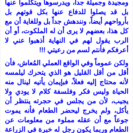
ومجيدة وجميلة جداً، ويدرسوها ويتكلموا عنها
بل قد يصلوا للدفاع عنها بكل قوتهم بل
بأرواحهم أيضاً، ونندهش جداً بل وللغاية أن مع
كل هذا، بعضهم لا يرى أن له الملكوت، أو أن
الرب يقول لهم في النهاية أذهبوا عني لا
أعرفكم فأنتم لسم من رعيتي !!!
ولكن عموماً وفي الواقع العملي المُعاش، فأن
أقل من أقل القليل هو الذي يتحرك ليلمسه
لأنه محتاج إليه فعلاً، فبإيمان يأتيه لينال منه
الحياة وليس فكر وفلسفة كلام لا يودي ولا
يجيب، لأن من يجلس في حجرته ينتظر أن
يأكل، ولم يخرج ليحضر الطعام فأنه يموت
جوعاً مع أن عقله مملوء من معلومات عن
الطعام وربما يكون رجل له خبرة في الزراعة