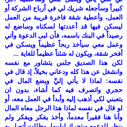
كبيراً وسأجعله شريك لي في أرباح الشركة أو
العمل، وأعطية شقة فاخرة قريبة من العمل
ليسكن فيها قد أعددتها لسكناه وساضع له
رصيداً في البنك باسمه، فأن لبى الدعوة وأتي
وعمل معي سيأخذ ربحاً عظيماً ويسكن في
أفخر شقة، ويكون له شئناً عظيماً للغاية …
لكن هذا الصديق جلس يتشاور مع نفسه
وانشغل عن هذا كله ودعاني بخيلاً، إذ قال في
نفسه: لماذا لا يأتي إليَّ ويضع المال في
حجري واتصرف فيه كما أشاء، بدون ان
يتعبني لكي أذهب إليه وأبدأ في العمل معه، أو
لو قال في نفسه لماذا هذا الرجل معاه المال
وأنا هنا فقيراً معدماً، وأخذ يفكر ويفكر ولم
ينظر للدعوه ويتحرك ليلبيها، وظللت أتصل به