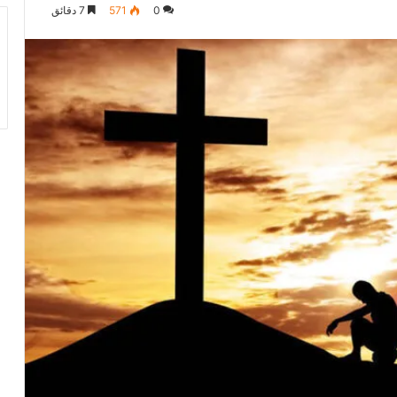
0
571
7 دقائق