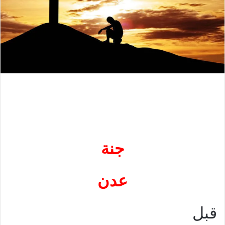
جنة
عدن
قبل