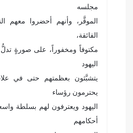
مجلسه
الموقَّر، وأنهم أحضروا معهم ال
الفائقة،
مكتوفاً ومخفوراً، على صورةٍ تدل
اليهود
يتشبَّثون بعظمتهم حتى في علاقا
يحترمون رؤساء
اليهود ويعترفون لهم بسلطة واسعة 
أحكامهم