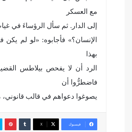
مع العسكر
إلى الدار. ثم سأل الرؤساءَ في غيا
الإنسان؟» فأجابوه: «لو لم يكن فاع
بهذا
الرد أن لا يفحص بيلاطس القضية. 
فاضطرُّوا أن
يصوغوا دعواهم في قالب قانوني، مم
بين
فيسبوك
‫X