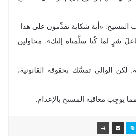
ب المسيح: «أية شكاية تقدِّمون على هذا
لَ شرٍ لما كُنا سلَّمناه إليك». محاولين
لكن الوالي تمسَّك بحقوقه القانونية،
ا يوجِب معاقبة المسيح بالإعدام.
تيريست
سكايب
مشاركة عبر البريد
طباعة