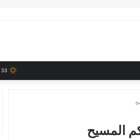
33
يح
كم المسيح