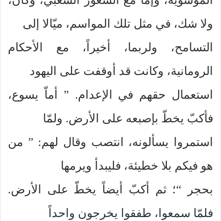
ولا شك، في مثل تلك المواسم، ميّالا إلى
التسامح، ولربما، أخيراً، مع الأحكام
الرومانية، وكانت قد أوقفت على اليهود
استعمال حقهم في الإعدام. ” أماّ يسوع،
فأكبّ يخطّ بإصبعه على الأرض. ولمّا
استمروا يسألونه، انتصب وقال لهم: ” من
هو فيكم بلا خطيئة، فليبدأ ويرمها
بحجر “؛ ثم أكبّ أيضاً يخطّ على الأرض.
فلمّا سمعوا، طفقوا يخرجون واحداً