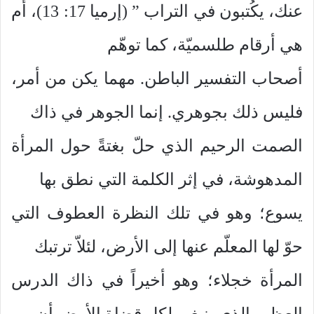
عنك، يكُتبون في التراب ” (إرميا 17: 13)، أم
هي أرقام طلسميّة، كما توهّم
أصحاب التفسير الباطن. مهما يكن من أمر،
فليس ذلك بجوهري. إنما الجوهر في ذاك
الصمت الرحيم الذي حلّ بغتةً حول المرأة
المدهوشة، في إثر الكلمة التي نطق بها
يسوع؛ وهو في تلك النظرة العطوف التي
حوّ لها المعلّم عنها إلى الأرض، لئلاّ ترتبك
المرأة خجلاء؛ وهو أخيراً في ذاك الدرس
العظيم الذي ينبغي لكل قضاة الأرض أن