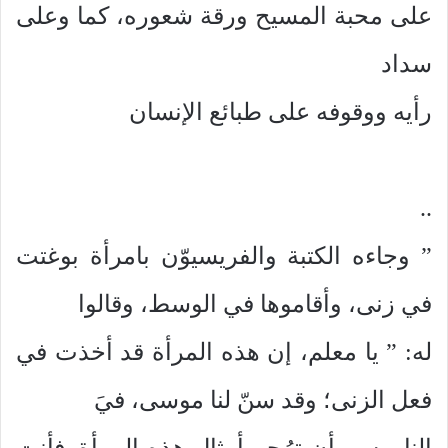
على محبة المسيح ورقة شعوره، كما وعلى
سداد
رأيه ووقوفه على طبائع الإنسان
..
” وجاءه الكتبة والفريسيوّن بامرأة بوغتت
في زنى، وأقاموها في الوسط، وقالوا
له: ” يا معلم، إن هذه المرأة قد أخذت في
فعل الزنى؛ وقد سنّ لنا موسى، فيَ
الناموس، أن ترُجم أمثال هذه المرِأة. فأنت