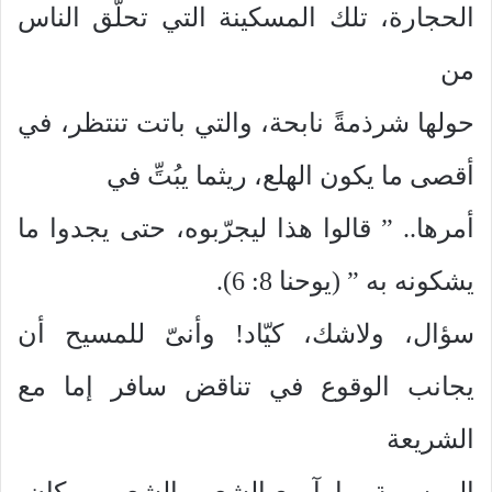
الحجارة، تلك المسكينة التي تحلّق الناس
من
حولها شرذمةً نابحة، والتي باتت تنتظر، في
أقصى ما يكون الهلع، ريثما يبُتِّ في
أمرها.. ” قالوا هذا ليجرّبوه، حتى يجدوا ما
يشكونه به ” (يوحنا 8: 6).
سؤال، ولاشك، كيّاد! وأنىّ للمسيح أن
يجانب الوقوع في تناقض سافر إما مع
الشريعة
الموسوية، وإمآ مع الشعور الشعبي، وكان،