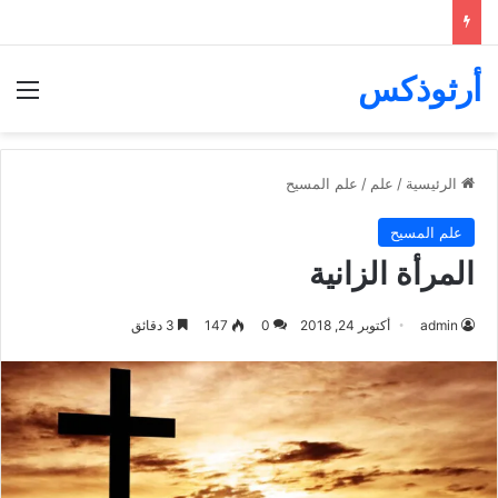
أرثوذكس
الق
الرئيسية
/
علم
/
علم المسيح
علم المسيح
المرأة الزانية
admin
أكتوبر 24, 2018
0
147
3 دقائق