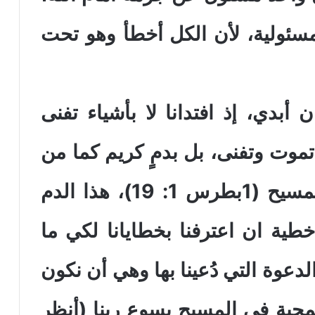
سئولية، لأن الكل أخطأ وهو تحت
 أبدي، إذ افتدانا لا بأشياء تفنى
موت وتفنى، بل بدمٍ كريم كما من
حمل بلا عيب ولا دنس دم المسيح (1بطرس 1: 19)، هذا الدم
طية ان اعترفنا بخطايانا لكي ما
عوة التي دُعينا بها وهي أن نكون
محبة في المسيح يسوع ربنا (أنظر