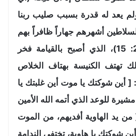
لم يعد له قدرة بسبب صليب ربنا
لسلاطين أشهرهم جهاراً ظافراً بهم
فيه (الصليب) ] (كولوسي 2: 15)، الذي أصبح بالقيامة فخر
لك تهتف الكنيسة بهتاف الخلاص
[ أين شوكتك يا موت أين غلبتك يا
ة ] (1كورنثوس 15: 55)، مشيرة للوعد الذي أتمه الله الأمين
ن يد الهاوية أفديهم، من الموت
أين شوكتك يا هاوية، تختفي الندامة