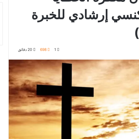
نسي إرشادي للخبرة
1
698
20 دقائق