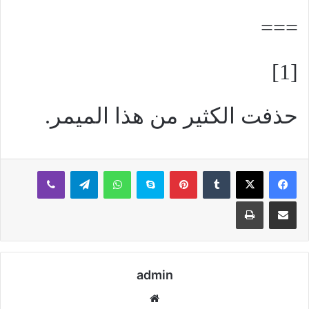
===
[1]
حذفت الكثير من هذا الميمر.
بينتيريست
سكايب
واتساب
تيلقرام
ڤايبر
مشاركة عبر البريد
طباعة
admin
موقع