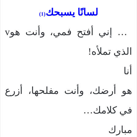
لسانًا يسبحك
(1)
… إني أفتح فمي، وأنت هو
v
الذي تملأه!
أنا
هو أرضك، وأنت مفلحها، أزرع
في كلامك…
مبارك