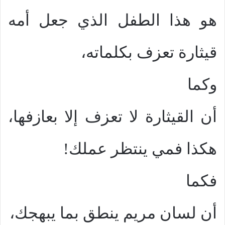
هو هذا الطفل الذي جعل أمه
قيثارة تعزف بكلماته،
وكما
أن القيثارة لا تعزف إلا بعازفها،
هكذا فمي ينتظر عملك!
فكما
أن لسان مريم ينطق بما يبهجك،