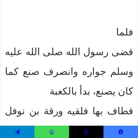
فلما
قضى رسول الله صلى الله عليه
وسلم جواره وانصرف صنع كما
كان يصنع، بدأ بالكعبة
فطاف بها فلقيه ورقة بن نوفل
وهو يطوف بالكعبة، فقال: له يا
يسبوك
‫X
واتساب
تيلقرام