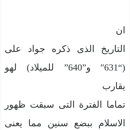
ان
التاريخ الذى ذكره جواد على
(“631″ و”640” للميلاد) لهو
يقارب
تماما الفترة التى سبقت ظهور
الاسلام ببضع سنين مما يعنى