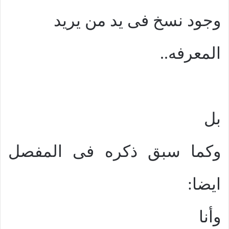
وجود نسخ فى يد من يريد
المعرفه..
بل
وكما سبق ذكره فى المفصل
ايضا:
وأنا