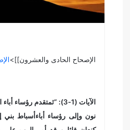
الإصحاح الحادى والعشرون]]>
الإ
الآيات (1-3): “ثمتقدم رؤساء
نون وإلى رؤساء أباءأسباط بني
كنعان قائلين قد أمر الرب على