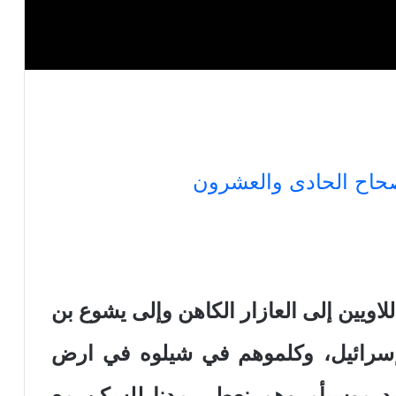
صحاح الحادى والعشرون
 أباء اللاويين إلى العازار الكاهن وإلى يشوع بن
 إسرائيل، وكلموهم في شيلوه في ارض
 يد موسىأمروهم نعطى مدنا للسكن مع