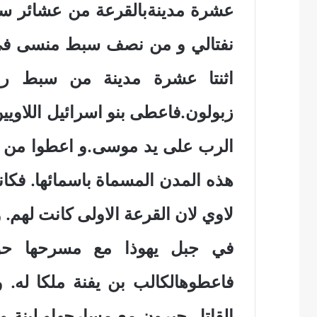
عشرة مدينةبالقرعة من عشائر س
نفتالي و من نصف سبط منسى في
اثنتا عشرة مدينة من سبط 
زبولون.فاعطى بنو اسرائيل اللاويي
الرب على يد موسى.و اعطوا من 
هذه المدن المسماة باسمائها. فكان
لاوي لان القرعة الاولى كانت لهم.
في جبل يهوذا مع مسرحها حوال
فاعطوهالكالب بن يفنة ملكا له. 
القاتل حبرون مع مسارحهاو لبنة و