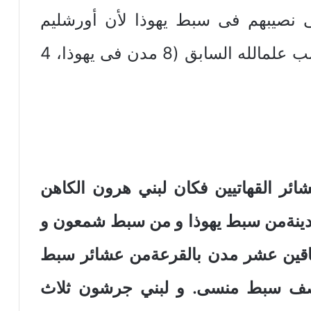
لى نصيبهم فى سبط يهوذا لأن أورشليم
ستكون مقر الهيكل وكان هذا بحسب علمالله السابق (8 مدن فى يهوذا، 4
لقرعة لعشائر القهاتيين فكان لبني هرون الكاهن
مدينةمن سبط يهوذا و من سبط شمعون و
لباقين عشر مدن بالقرعةمن عشائر سبط
صف سبط منسى. و لبني جرشون ثلاث