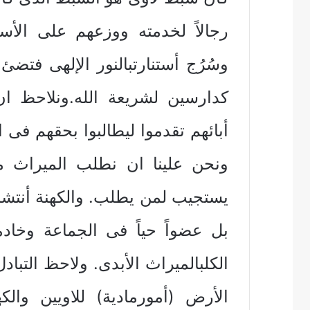
رجالاً لخدمته ووزعهم على الأ
وسُرُج أستنارتبالنور الإلهى فتضئ
كدارسين لشريعة الله.ونلاحظ ا
أبائهم تقدموا ليطالبوا بحقهم ف
ونحن علينا ان نطلب الميراث من
يستجيب لمن يطلب. والكهنة أنتشر
بل عضواً حياً فى الجماعة وخاد
الكلبالميراث الأبدى. ولاحظ التباد
الأرض (أمورمادية) للاويين والك