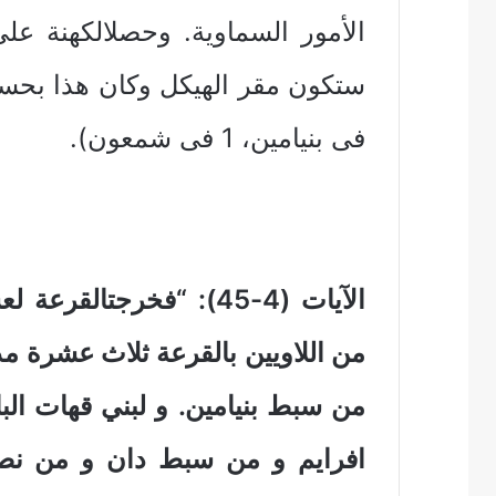
الأمور السماوية. وحصلالكهنة ع
فى بنيامين، 1 فى شمعون).
الآيات (4-45): “فخرجتا
من اللاويين بالقرعة ثلاث عشرة 
من سبط بنيامين. و لبني قهات ا
افرايم و من سبط دان و من ن