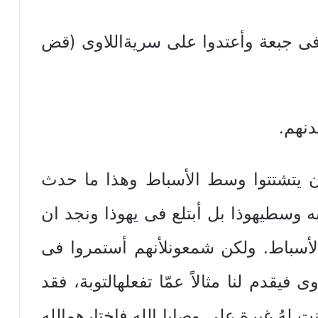
جبعة وأعتدوا على سريةاللاوى (قض
دنهم.
ن يتشتتوا وسط الأسباط وهذا ما حدث
 وسطيهوذا بل أبتلع فى يهوذا ونجد ان
باط. ولكن شمعونلأنهم أستمروا فى
يقدم لنا مثالاً عمّا تفعلهالتوبة، فقد
لهُ غيرة على وصايا الله فاختارهمالله