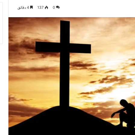
0
137
4 دقائق