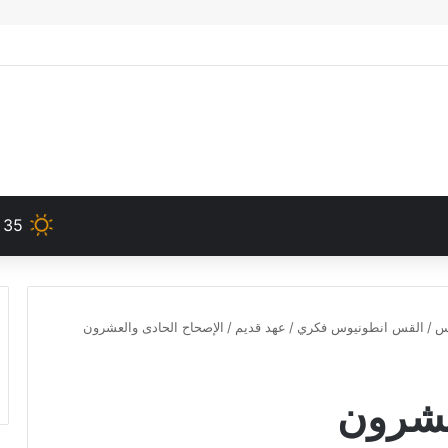
35
دس
/
القس انطونيوس فكري
/
عهد قديم
/
الإصحاح الحادى والعشرون
عشرون