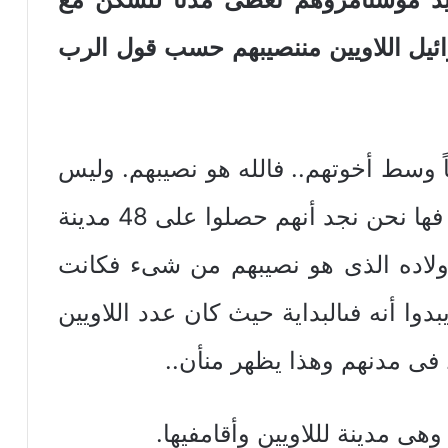
ائيل اللاويين مننصيبهم حسب قول الرب
اً وسط أخوتهم.. فالله هو نصيبهم. وليس
معنى هذا أن يتركهم اللهمشردين. فها نحن نجد أنهم حصلوا على 48 مدينة
مأولاده الذى هو نصيبهم من شىء فكانت
وا أنه فىالبداية حيث كان عدد اللاويين
ى مدنهم وهذا يظهر منأن..