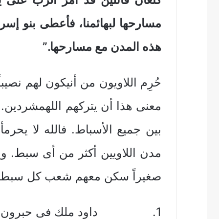
مسارحها لبهائمنا، فأعطى بنو إسر
هذه المدن مع مسارحها.”
حُرِم اللاويون من أنيكون لهم نصيب
بين جميع الأسباط. فالله لا يحر
مدن اللاويين أكثر من أى سبط. ويبد
صغيراً سكن معهم شعب كل سبط ف
1. داود ملك فى حبرون وهى مدينة لللاويين وأقامفيها.