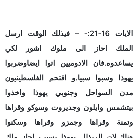
الايات 16-21:- – فيذلك الوقت ارسل
الملك احاز الى ملوك اشور لكي
يساعدوه.فان الادوميين اتوا ايضاوضربوا
يهوذا وسبوا سبيا.و اقتحم الفلسطينيون
مدن السواحل وجنوبي يهوذا واخذوا
بيتشمس وايلون وجديروت وسوكو وقراها
وتمنة وقراها وجمزو وقراها وسكنوا
هناك.لان الربذلل يهوذا بسبب احاز ملك