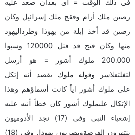
فى ذلك الوقت = أى بعدأن صعد عليه
رصين ملك أرام وفقح ملك إسرائيل وكان
رصين قد أخذ إيلة من يهوذا وطرداليهود
منها وكان فتح قد قتل 120000 وسبوا
200.000 ملوك أشور = هو أرسل
لتغلثفلاسر وقوله ملوك يقصد أنه إتكل
على ملوك أشور اياً كانت أسماؤهم وهذا
الإتكال علىملوك أشور كان خطأ أنبه عليه
إشعياء النبى وفى (17) نجد الأدوميون
ينتهزون الفرصةويضربون يهوذا. وفى (18)