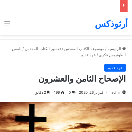
أرثوذكس
الق
الرئيسية
/
موسوعة الكتاب المقدس
/
تفسير الكتاب المقدس
/
القس
انطونيوس فكري
/
عهد قديم
عهد قديم
الإصحاح الثامن والعشرون
admin
فبراير 26, 2020
0
199
2 دقائق