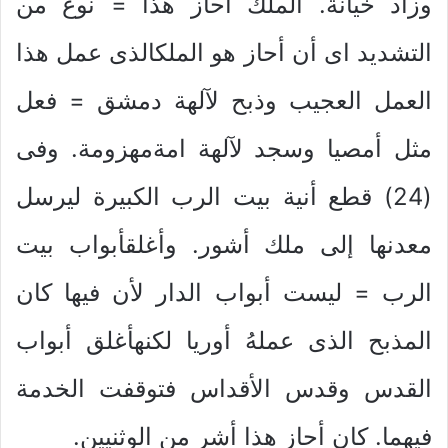
وزاد خيانة. الملك أحاز هذا = نوع من
التشديد اى أن أحاز هو الملكالذى عمل هذا
العمل العجيب وذبح لآلهة دمشق = فعل
مثل أمصيا وسجد لآلهة امةمهزومة. وفى
(24) قطع أنية بيت الرب الكبيرة ليرسل
معدنها إلى ملك أشور. وأغلقأبواب بيت
الرب = ليست أبواب الدار لأن فيها كان
المذبح الذى عملهُ أوريا لكنهأغلق أبواب
القدس وقدس الأقداس فتوقفت الخدمة
فيهما. كان أحاز هذا أشر من الوثنيين.