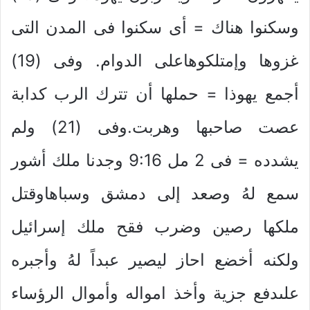
وسكنوا هناك = أى سكنوا فى المدن التى
غزوها وإمتلكوهاعلى الدوام. وفى (19)
أجمع يهوذا = حملها أن تترك الرب كدابة
عصت صاحبها وهربت.وفى (21) ولم
يشدده = فى 2 مل 9:16 وجدنا ملك أشور
سمع لهُ وصعد إلى دمشق وسباهاوقتل
ملكها رصين وضرب فقح ملك إسرائيل
ولكنه أخضع احاز ليصير عبداً لهُ وأجبره
علىدفع جزية وأخذ امواله وأموال الرؤساء