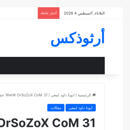
الثلاثاء, أغسطس 4 2026
أخبار عاجلة
أرثوذكس
الرئيسية
/
ابونا داود لمعى
/
WwW OrSoZoX CoM 31 عشرة أبرار ج1 Ten righteous men 01
ابونا داود لمعى
مقالات