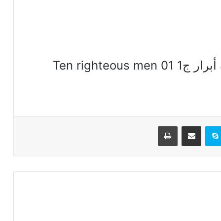
WwW OrSoZoX CoM 31 عشرة أبرار ج1 Ten righteous men 01
تيريست
سكايب
مشاركة عبر البريد
طباعة