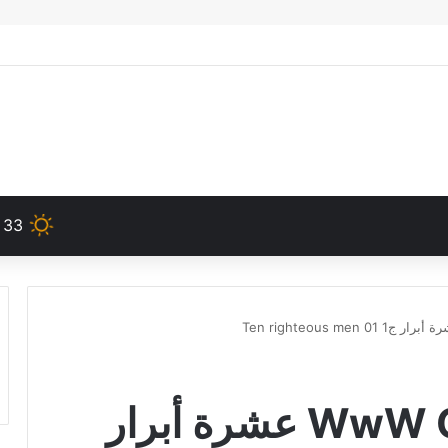
33
WwW OrSoZoX CoM 31 عشرة أبرار