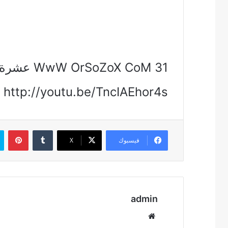
http://youtu.be/TncIAEhor4s
بين
فيسبوك
‫X
admin
موقع
الويب