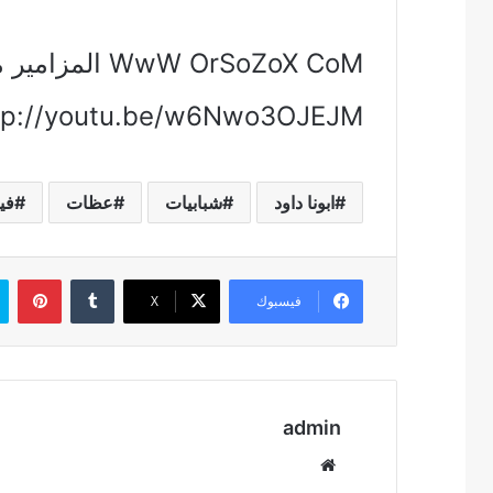
ttp://youtu.be/w6Nwo3OJEJM
ابونا داود
شبابيات
عظات
في
بين
فيسبوك
‫X
admin
موقع
الويب