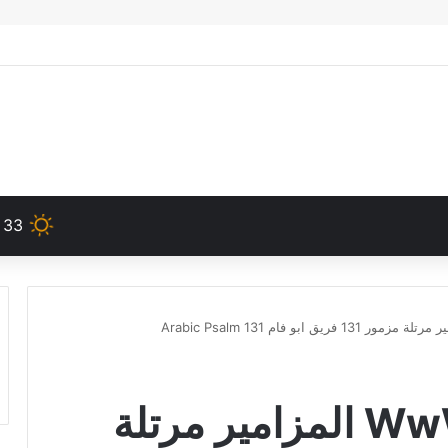
33
WwW OrSoZoX CoM المزامير مرتلة