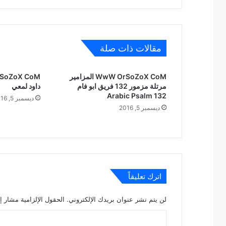
مقالات ذات صلة
WwW OrSoZoX CoM المزامير
مرتلة مزمور 132 فريق ابو فام
داود لمعي
Arabic Psalm 132
ديسمبر 5, 2016
ديسمبر 5, 2016
اترك تعليقاً
لن يتم نشر عنوان بريدك الإلكتروني.
الحقول الإلزامية مشار إل
ا