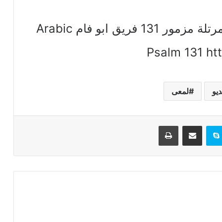
WwW OrSoZoX CoM المزامير مرتلة مزمور 131 فريق ابو فام Arabic
Psalm 131 h
ديو
لمعى
تيريست
سكايب
مشاركة عبر البريد
طباعة