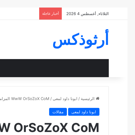
الثلاثاء, أغسطس 4 2026
أخبار عاجلة
أرثوذكس
الرئيسية
/
ابونا داود لمعى
/
WwW OrSoZoX CoM المزامير مرتلة مزمور 131 فريق ابو فام Arabic Psalm 131
ابونا داود لمعى
مقالات