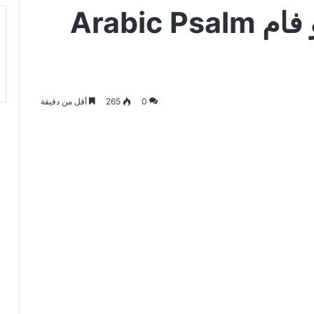
مزمور 131 فريق ابو فام Arabic Psalm
0
265
أقل من دقيقة