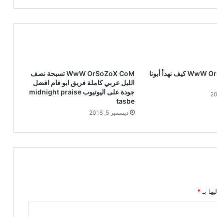
WwW OrSoZoX CoM كيف نهدأ أبونا
WwW OrSoZoX CoM تسبحة نصف
الليل عربي كاملة فريق ابو فام افضل
جودة على اليوتيوب midnight praise
tasbe
ديسمبر 5, 2016
يها بـ
*