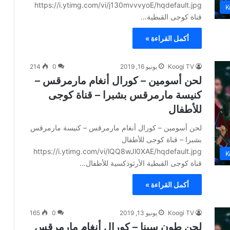
https://i.ytimg.com/vi/j130mvvvyoE/hqdefault.jpg
K
قناة كوجى القبطية…
أكمل القراءة »
Koogi TV
يونيو 16, 2019
0
214
لحن أسومين – كورال أنغام مارمرقس –
كنيسة مارمرقس بشبرا – قناة كوجى
للأطفال
لحن أسومين – كورال أنغام مارمرقس – كنيسة مارمرقس
بشبرا – قناة كوجى للأطفال
https://i.ytimg.com/vi/lQQ8wJl0XAE/hqdefault.jpg
K
قناة كوجى القبطية الأرثوذكسية للأطفال…
أكمل القراءة »
Koogi TV
يونيو 13, 2019
0
165
لحن طون سينا – كورال أنغام مارمرقس