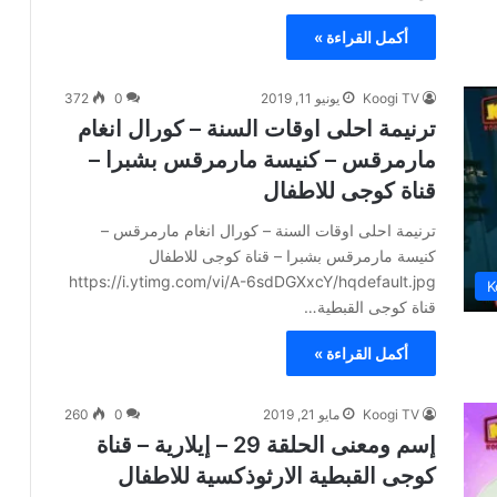
أكمل القراءة »
Koogi TV
يونيو 11, 2019
0
372
ترنيمة احلى اوقات السنة – كورال انغام
مارمرقس – كنيسة مارمرقس بشبرا –
قناة كوجى للاطفال
ترنيمة احلى اوقات السنة – كورال انغام مارمرقس –
كنيسة مارمرقس بشبرا – قناة كوجى للاطفال
https://i.ytimg.com/vi/A-6sdDGXxcY/hqdefault.jpg
K
قناة كوجى القبطية…
أكمل القراءة »
Koogi TV
مايو 21, 2019
0
260
إسم ومعنى الحلقة 29 – إيلارية – قناة
كوجى القبطية الارثوذكسية للاطفال