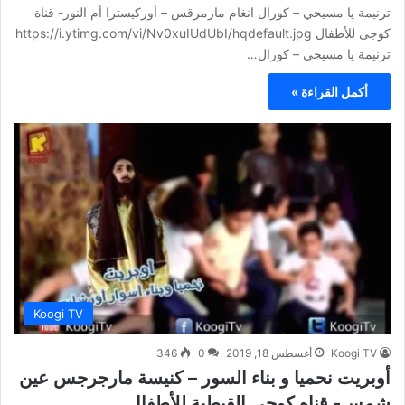
ترنيمة يا مسيحي – كورال انغام مارمرقس – أوركيسترا أم النور- قناة
كوجى للأطفال https://i.ytimg.com/vi/Nv0xuIUdUbI/hqdefault.jpg
ترنيمة يا مسيحي – كورال…
أكمل القراءة »
Koogi TV
Koogi TV
أغسطس 18, 2019
0
346
أوبريت نحميا و بناء السور – كنيسة مارجرجس عين
شمس- قناه كوجي القبطية للأطفال