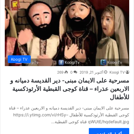
Koogi TV
Koogi TV
أكتوبر 21, 2019
0
269
مسرحية على الايمان مبنى- دير القديسة دميانه و
الاربعين عذراء – قناة كوجى القبطية الأرثوذكسية
للأطفال
مسرحية على الايمان مبنى- دير القديسة دميانه و الاربعين عذراء – قناة
كوجى القبطية الأرثوذكسية للأطفال https://i.ytimg.com/vi/rHSy–
qWUtE/hqdefault.jpg قناة كوجى القبطية…