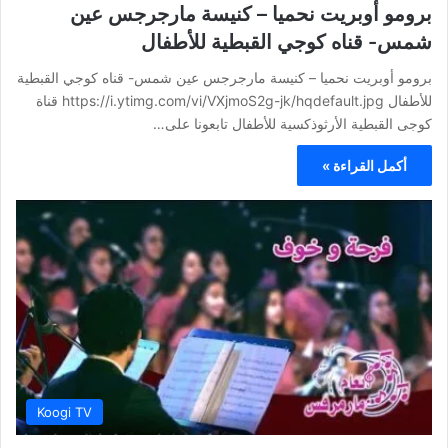
برومو أوبريت نحميا – كنيسة مارجرجس عين
شمس- قناه كوجي القبطية للأطفال
برومو أوبريت نحميا – كنيسة مارجرجس عين شمس- قناه كوجي القبطية
للأطفال https://i.ytimg.com/vi/VXjmoS2g-jk/hqdefault.jpg قناة
كوجى القبطية الأرثوذكسية للأطفال تابعونا على…
أكمل القراءة »
Koogi TV