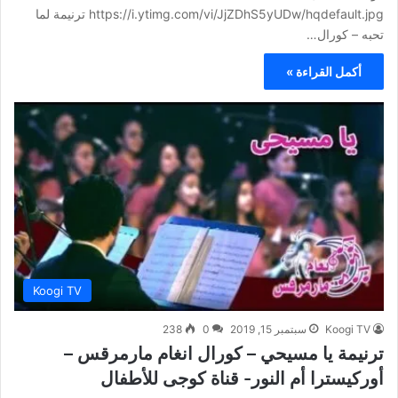
https://i.ytimg.com/vi/JjZDhS5yUDw/hqdefault.jpg ترنيمة لما
تحبه – كورال…
أكمل القراءة »
Koogi TV
Koogi TV
سبتمبر 15, 2019
0
238
ترنيمة يا مسيحي – كورال انغام مارمرقس –
أوركيسترا أم النور- قناة كوجى للأطفال