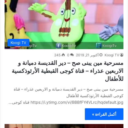
Koogi TV
Koogi TV
أكتوبر 21, 2019
0
245
مسرحية مين يبنى صح – دير القديسة دميانة و
الاربعين عذراء – قناة كوجى القبطية الأرثوذكسية
للأطفال
مسرحية مين يبنى صح – دير القديسة دميانة و الاربعين عذراء – قناة
كوجى القبطية الأرثوذكسية للأطفال
https://i.ytimg.com/vi/BBBfFY4VLrc/hqdefault.jpg قناة كوجى…
أكمل القراءة »