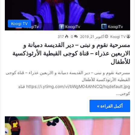
Koogi TV
Koogi TV
أكتوبر 21, 2019
0
317
مسرحية نقوم و نبنى – دير القديسة دميانة و
الاربعين عذراء – قناة كوجى القبطية الأرثوذكسية
للأطفال
مسرحية نقوم و نبنى – دير القديسة دميانة و الاربعين عذراء – قناة كوجى
القبطية الأرثوذكسية للأطفال
https://i.ytimg.com/vi/bWgM04AhNCQ/hqdefault.jpg قناة
كوجى…
أكمل القراءة »