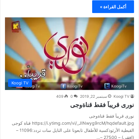
أكمل القراءة »
Koogi TV
Koogi TV
سبتمبر 22, 2019
0
409
نورى قريباَ فقط قناةوجى
نورى قريباَ فقط قناةوجى
https://i.ytimg.com/vi/_JINwyg9rcM/hqdefault.jpg قناة كوجى
القبطية الأرثوذكسية للأطفال تابعونا على النايل سات تردد:11096 –
(افقى) – 27500 –…