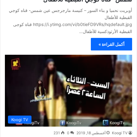
أوبريت نحميا و بناء السور – كنيسة مارجرجس عين شمس- قناه كوجي
القبطية للأطفال
https://i.ytimg.com/vi/b0tieFD9VRs/hqdefault.jpg قناة كوجى
القبطية الأرثوذكسية للأطفال…
أكمل القراءة »
Koogi TV
Koogi TV
أغسطس 18, 2019
0
231