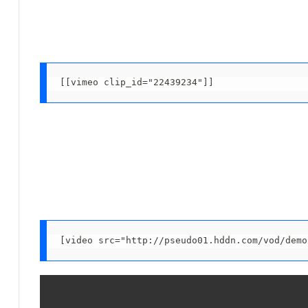
[[vimeo clip_id="22439234"]]
[video src="http://pseudo01.hddn.com/vod/demo