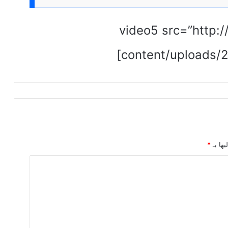
[video5 src=”http
content/uploads/
يها بـ
*