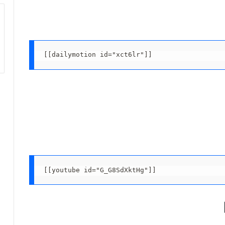
[[dailymotion id="xct6lr"]]
[[youtube id="G_G8SdXktHg"]]