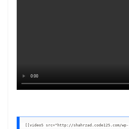
[[video5 src="http://shahrzad.code125.com/wp-