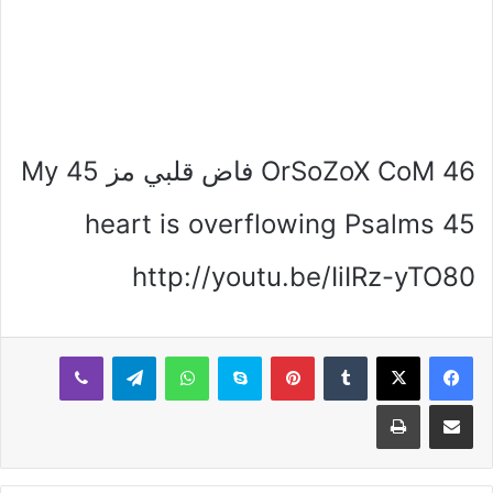
OrSoZoX CoM 46 فاض قلبي مز 45 My
heart is overflowing Psalms 45
http://youtu.be/IiIRz-yTO80
بينتيريست
سكايب
واتساب
تيلقرام
ڤايبر
مشاركة عبر البريد
طباعة