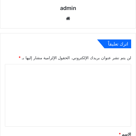
admin
موقع
الويب
اترك تعليقاً
لن يتم نشر عنوان بريدك الإلكتروني.
الحقول الإلزامية مشار إليها بـ
*
ا
ل
ت
ع
ل
ي
ق
*
الاسم
*