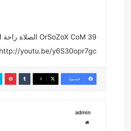
http://youtu.be/y6S30opr7gc
بين
فيسبوك
‫X
admin
موقع
الويب