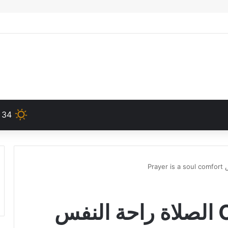
34
OrSoZoX CoM 39 الصلاة راحة النفس