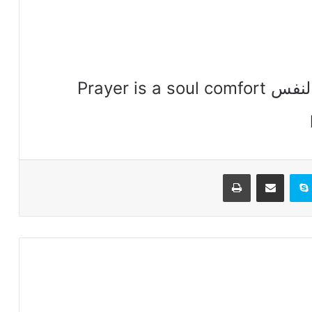
OrSoZoX CoM 39 الصلاة راحة النفس Prayer is a soul comfort
تيريست
سكايب
مشاركة عبر البريد
طباعة