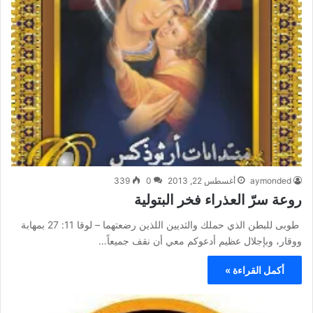
aymonded
أغسطس 22, 2013
0
339
روعة سرّ العذراء فخر البتولية
طوبى للبطن الذي حملك والثديين اللذين رضعتهما – لوقا 11: 27 بمهابة
ووقار، وبإجلال عظيم أدعوكم معي أن نقف جميعاً…
أكمل القراءة »