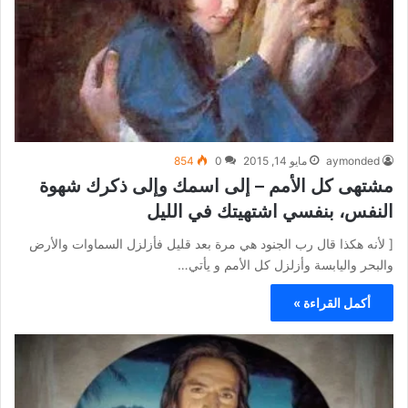
aymonded
مايو 14, 2015
0
854
مشتهى كل الأمم – إلى اسمك وإلى ذكرك شهوة
النفس، بنفسي اشتهيتك في الليل
[ لأنه هكذا قال رب الجنود هي مرة بعد قليل فأزلزل السماوات والأرض
والبحر واليابسة وأزلزل كل الأمم و يأتي…
أكمل القراءة »