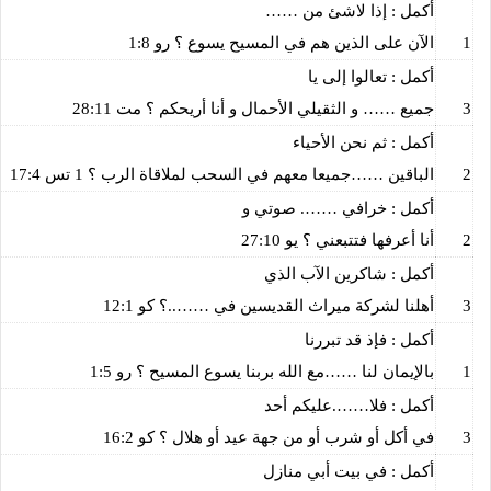
أكمل : إذا لاشئ من ……
1
الآن على الذين هم في المسيح يسوع ؟ رو 1:8
أكمل : تعالوا إلى يا
3
جميع …… و الثقيلي الأحمال و أنا أريحكم ؟ مت 28:11
أكمل : ثم نحن الأحياء
2
الباقين ……جميعا معهم في السحب لملاقاة الرب ؟ 1 تس 17:4
أكمل : خرافي ……. صوتي و
2
أنا أعرفها فتتبعني ؟ يو 27:10
أكمل : شاكرين الآب الذي
3
أهلنا لشركة ميراث القديسين في ……..؟ كو 12:1
أكمل : فإذ قد تبررنا
1
بالإيمان لنا ……مع الله بربنا يسوع المسيح ؟ رو 1:5
أكمل : فلا…….عليكم أحد
3
في أكل أو شرب أو من جهة عيد أو هلال ؟ كو 16:2
أكمل : في بيت أبي منازل