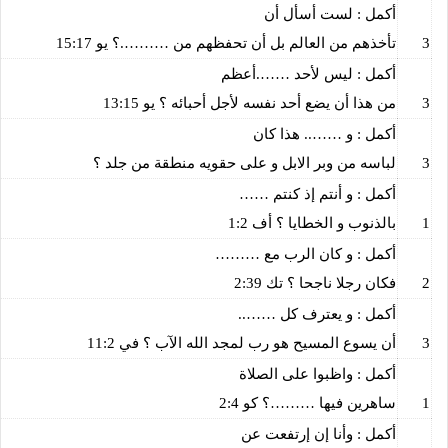
أكمل : لست أسأل أن
3
تأخذهم من العالم بل أن تحفظهم من ……….؟ يو 15:17
أكمل : ليس لأحد …….أعظم
3
من هذا أن يضع أحد نفسه لأجل أحبائه ؟ يو 13:15
أكمل : و …….. هذا كان
3
لباسه من وبر الابل و على حقويه منطقة من جلد ؟
أكمل : و أنتم إذ كنتم ……
1
بالذنوب و الخطايا ؟ أف 1:2
أكمل : و كان الرب مع ………
2
فكان رجلا ناجحا ؟ تك 2:39
أكمل : و يعترف كل ……..
3
أن يسوع المسيح هو رب لمجد الله الآب ؟ في 11:2
أكمل : واظبوا على الصلاة
1
ساهرين فيها ………؟ كو 2:4
أكمل : وأنا إن إرتفعت عن