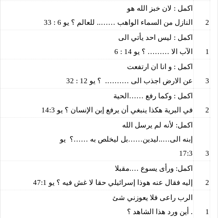
اكمل : لان خبز الله هو
2
النازل من السماء الواهب …….. للعالم ؟ يو 6 : 33
اكمل : ليس احد يأتي الى
1
الآب الا ……… ؟ يو 14 : 6
اكمل : و انا ان ارتفعت
3
عن الارض اجذب الى ……….
؟ يو 12 : 32
اكمل : وكما رفع ……الحية
2
في البرية هكذا ينبغي أن يرفع إبن الإنسان ؟ يو 14:3
اكمل: لأنه لم يرسل الله
إبنه الى…..ليدين……بل ليخلص به ……؟
يو
17:3
3
اكمل: ورأى يسوع ….مقبلا
2
إليه فقال عنه هوذا إسرائيلي حقا لا غش فيه ؟ يو 47:1
الرب راعى فلا يعوزني شئ
1
. أين ورد هذا الشاهد ؟