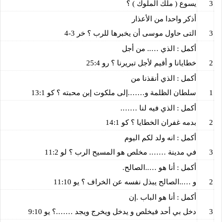
3
يسوع ( ملك الملوك ) ؟
أذكر واحدا من الأعذار
3
التى حاول موسى أن يخبرها للرب ؟ خر 3-4
أكمل : الذي ….. من أجل
2
خطايانا و أقيم لأجل تبريرنا ؟ رو 25:4
أكمل : الذي أنقذنا من
1
سلطان الظلمة و…….إلى ملكوت إبن محبته ؟ كو 13:1
أكمل : الذي فيه لنا …….
2
بدمه غفران الخطايا ؟ كو 14:1
أكمل : انه ولد لكم اليوم
3
في مدينة ……. مخلص هو المسيح الرب ؟ لو 11:2
أكمل : أنا هو …..الصالح.
2
و …..الصالح يبذل نفسه عن الخراف ؟ يو 11:10
أكمل : أنا هو الباب .إن
3
دخل بي أحد فيخلص و يدخل ويخرج ويجد …….؟ يو 9:10