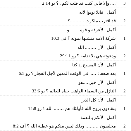
3
…. وإلا فاني كنت قد قلت لكم . ؟ يو 2:14
أكمل : قائلا توبوا لأنه
2
قد اقترب ملكوت ……….؟
أكمل : لأعرفه و قوة …… و
1
شركة آلامه متشبها بموته ؟ في 10:3
أكمل : لأن …….. الله
2
ودعوته هي بلا ندامة ؟ رو 29:11
أكمل : لأن المسيح إذ كنا
1
بعد ضعفاء ….. في الوقت المعين لأجل الفجار ؟ رو 6:5
أكمل : لأن خبز…..هو
2
النازل من السماء الواهب حياة للعالم ؟ يو 33:6
أكمل : لأن كل الذين
1
ينقادون بروح الله فأولئك هم ……. الله ؟ رو 14:8
أكمل : لأنكم بالنعمة
2
مخلصون ……… وذلك ليس منكم هو عطية الله ؟ أف 8:2