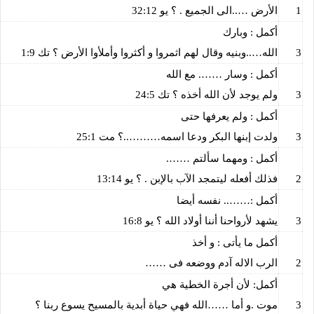
1
الأرض …..الى الجميع . ؟ يو 32:12
أكمل : وبارك
3
الله…..وبنيه وقال لهم اثمروا و أكثروا وأملأوا الأرض ؟ تك 1:9
أكمل : وسار ……. مع الله
3
ولم يوجد لأن الله أخذه ؟ تك 24:5
أكمل : ولم يعرفها حتى
3
ولدت إبنها البكر ودعا اسمه………..؟ مت 25:1
أكمل : ومهما سألتم …….
2
فذلك أفعله ليتمجد الآب بالإبن . ؟ يو 13:14
أكمل :…….. نفسه أيضا
3
يشهد لأرواحنا أننا أولاد الله ؟ يو 16:8
أكمل ما يأتى : و أخذ
2
الرب الاله آدم ووضعه فى ……
أكمل: لأن أجرة الخطية هي
3
موت .و أما ……الله فهي حياة أبدية بالمسيح يسوع ربنا ؟