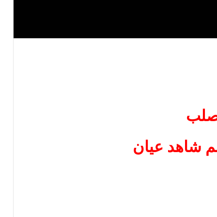
لب
م شاهد عيان