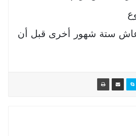
وع
 عاش ستة شهور أخرى قبل أن
تيريست
سكايب
مشاركة عبر البريد
طباعة