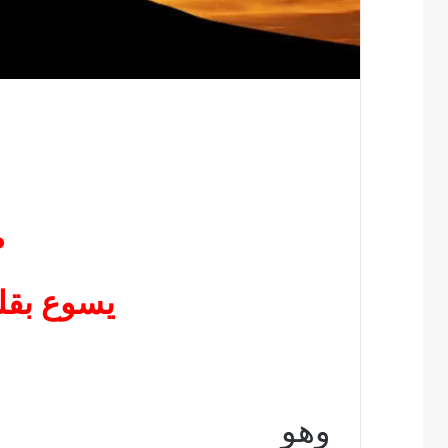
ص
يسوع بقل
وهو