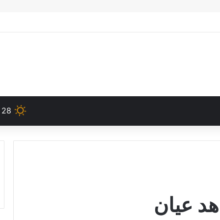
28
د عيان