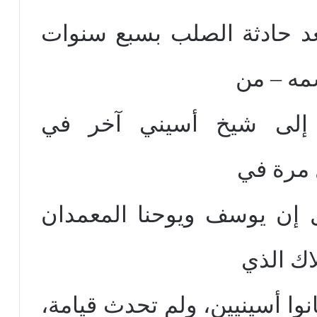
د حادثة الصلب بسبع سنوات
مه – من
م إلى شيخ أسيني آخر في
 مرة في
ة 1851. ويقول إن يوسف ويوحنا المعمدان
اك الذي
نوا أسينيين، ولم تحدث قيامة،