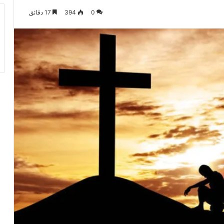
0
394
17 دقائق