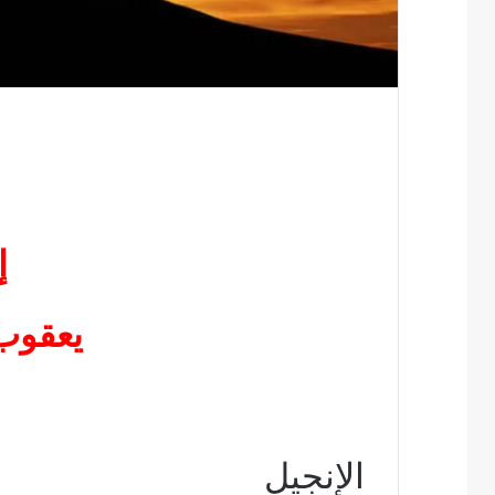
إ
يعقوب
الإنجيل