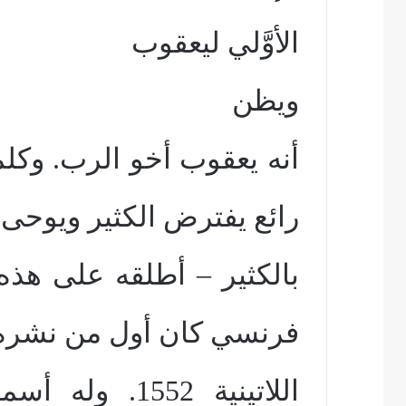
الأوَّلي ليعقوب
ويظن
أنه يعقوب أخو الرب. وكلمة
رائع يفترض الكثير ويوحى
بالكثير – أطلقه على هذ
فرنسي كان أول من نشره
اللاتينية 552