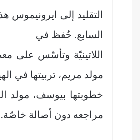
التقليد إلى ايرونيموس هذا
السابع. حُفظ في
اللاتينيّة وتأسّس على م
مولد مريم، تربيتها في اله
خطوبتها بيوسف، مولد ال
مراجعه دون أصالة خاصّة.