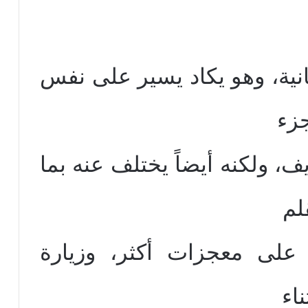
انية، وهو يكاد يسير على نفس
زء
ف، ولكنه أيضاً يختلف عنه بما
لم
على معجزات أكثر، وزيارة
ناء