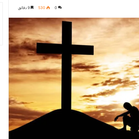
0
530
9 دقائق