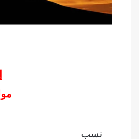
إ
مول
نسب