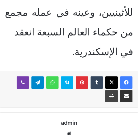
للأثينيين، وعينه في عمله مجمع
من حكماء العالم السبعة انعقد
في الإسكندرية.
بينتيريست
سكايب
واتساب
تيلقرام
ڤايبر
مشاركة عبر البريد
طباعة
admin
موقع