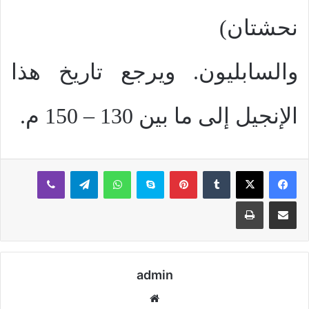
نحشتان)
والسابليون. ويرجع تاريخ هذا
الإنجيل إلى ما بين 130 – 150 م.
بينتيريست
سكايب
واتساب
تيلقرام
ڤايبر
مشاركة عبر البريد
طباعة
admin
موقع