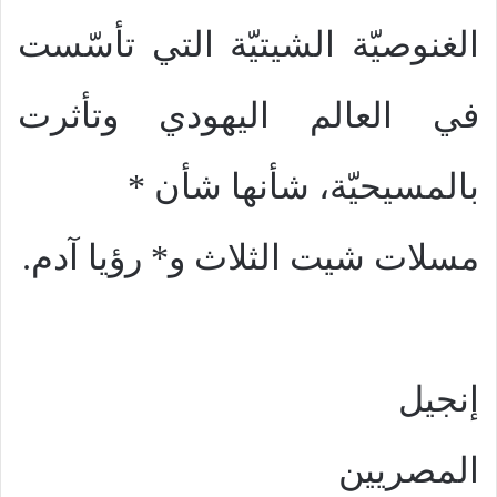
الغنوصيّة الشيتيّة التي تأسّست
في العالم اليهودي وتأثرت
بالمسيحيّة، شأنها شأن *
مسلات شيت الثلاث و* رؤيا آدم.
إنجيل
المصريين