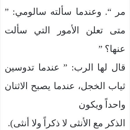
مر “. وعندما سألته سالومي: ”
متى تعلن الأمور التي سألت
عنها؟ ”
قال لها الرب: ” عندما تدوسين
ثياب الخجل، عندما يصبح الاثنان
واحداً ويكون
الذكر مع الأنثى لا ذكراً ولا أنثى).