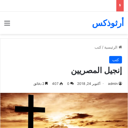
أرثوذكس
الق
الرئيسية
/
كتب
كتب
إنجيل المصريين
admin
أكتوبر 24, 2018
0
407
2 دقائق