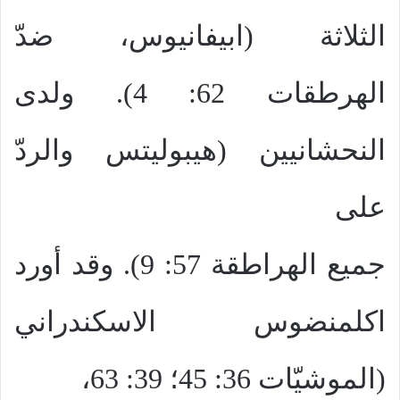
الثلاثة (ابيفانيوس، ضدّ
الهرطقات 62: 4). ولدى
النحشانيين (هيبوليتس والردّ
على
جميع الهراطقة 57: 9). وقد أورد
اكلمنضوس الاسكندراني
(الموشيّات 36: 45؛ 39: 63،