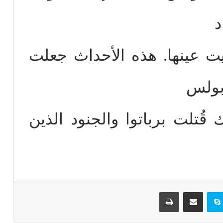
د
يت عينها. هذه الأحداث جعلت
بولس
قُتلت برباتوا والجنود الذين
تيريست
سكايب
مشاركة عبر البريد
طباعة