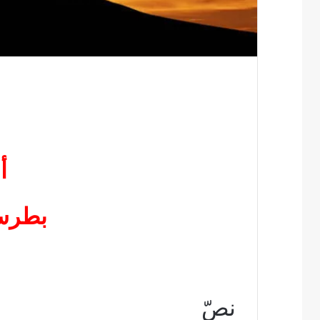
أ
بطرس
نصّ