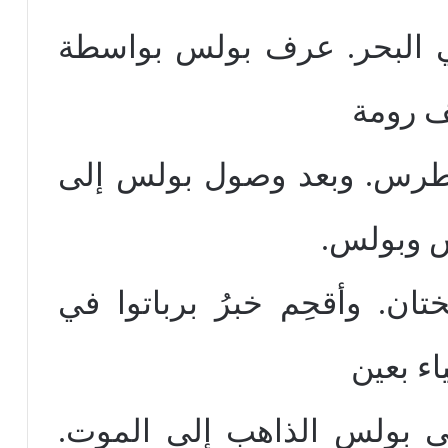
 البحر. عرف بولس بواسطة
 رومة
بطرس. وبعد وصول بولس إلى
س وبولس.
ان. وأقحِم خبرُ برباتوا في
ء بعين
لى بولس الذاهب إلى الموت.