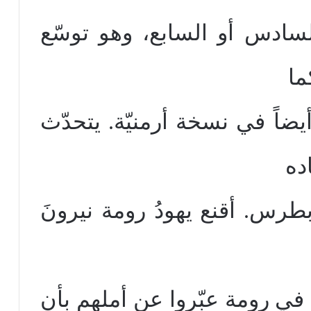
لسادس أو السابع، وهو توسّع
ما
ضاً في نسخة أرمنيّة. يتحدّث
ده
 بطرس. أقنع يهودُ رومة نيرونَ
 في رومة عبّروا عن أملهم بأن