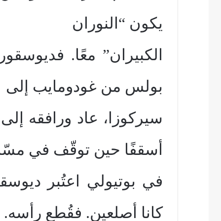
يكون “النوران
الكبيران” معًا. فديوسقو
بولس من غودومايب إلى
سيركوزا، عاد ورافقه إلى
أسقفًا حين توقّف في مسّان
في بوتيولي اعتُبر ديوسق
كانا أصلعين. فقُطع رأسه.