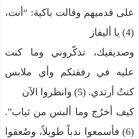
على قدميهم وقالت باكية: “أنت،
(4) يا أليفاز
وصديقيك، تذكّروني وما كنت
عليه في رفقتكم وأي ملابس
كنتُ أرتدي. (5) وانظروا الآن
كيف أخرُج وما ألبس من ثياب”.
(6) فأسمعوا ندباً طويلاً، وصُعقوا