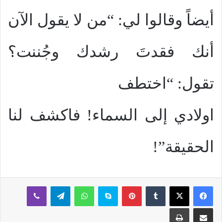
أيضاً وقالوا لي: “من لا يقول الآن
أنك فقدتَ رشدك وجُننت؟
تقول: “اختطف
اولادي إلى السماء! فاكشف لنا
الحقيقة”!
بينتيريست
سكايب
واتساب
تيلقرام
ڤايبر
مشاركة عبر البريد
طباعة