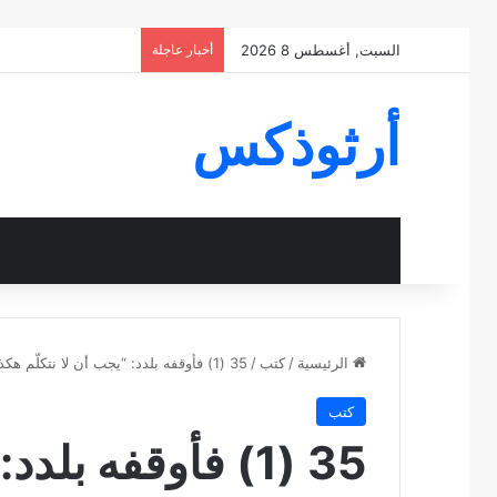
السبت, أغسطس 8 2026
أخبار عاجلة
أرثوذكس
الرئيسية
/
كتب
/
35 (1) فأوقفه بلدد: “يجب أن لا نتكلّم هكذا مع انسان يبكي، بعد أن ضربه أكثر من شقاء
كتب
35 (1) فأوقفه بلد