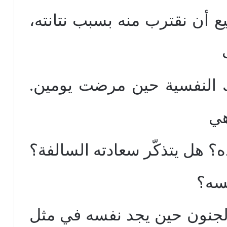
ع أن نقترب منه بسبب نتانته،
لتك النفسية حين مرضت يومين.
؟ هل يتذكّر سعادته السالفة؟
سه؟
والجنون حين يجد نفسه في مثل