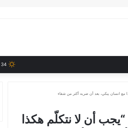
34
د: “يجب أن لا نتكلّم هكذا