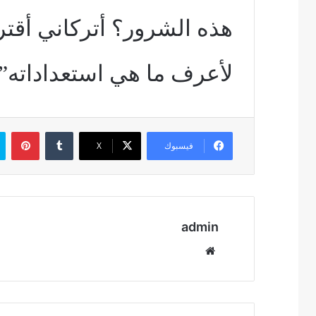
هذه الشرور؟ أتركاني أقت
لأعرف ما هي استعداداته”.
بين
فيسبوك
‫X
admin
موقع
الويب