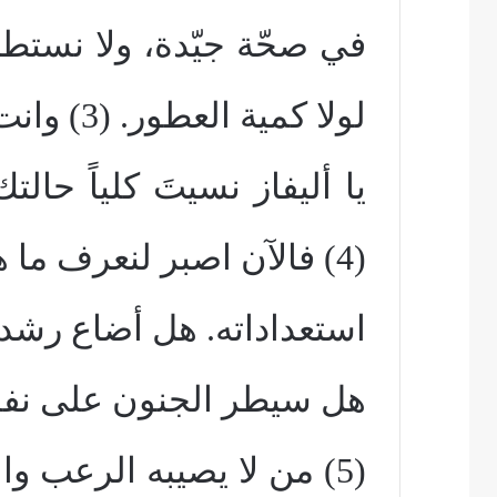
في صحّة جيّدة، ولا نستطي
لولا كمية العطور. (3) وانت
يا أليفاز نسيتَ كلياً حا
(4) فالآن اصبر لنعرف ما هي
استعداداته. هل أضاع رشده
هل سيطر الجنون على نف
(5) من لا يصيبه الرعب 