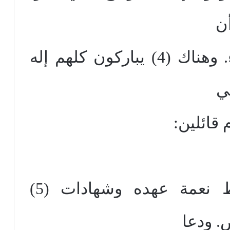
أن
تسقط القتلى من الأعداء. وهناك (4) يباركون كلهم إله
ي
 قائلين:
إله إسرائيل الذي يحفظ نعمة عهده وشهادات (5)
. ودعا