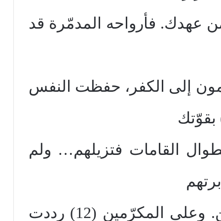
ته، لم يطردونا (10) من عهدك. فأرواحه المدمّرة قد
ون إلى الكفر، حفظت النفس
لطوال القامات فتزيلهم… ولم
رتهم
ولا ملجأ للرجال السريعين. وعلى المكرّمين (12) رددت