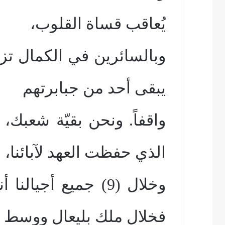
يُعاقب قساة القلوب،
يبقى أحد من جبابرتهم
واقفاً. ونحن بقيّة شعبك،
الذي حفظت العهد لآبائنا،
وخلال (9) جميع أجي
فخلال ملك بليعال ووسط 