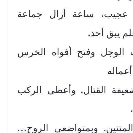
 عجيب، ساعة أزال جماعة
لم يبق أحد.
برّ (6) القلب الوجل وفتح أفواه الخرس
عماله
الضعيفة القتال. وأعطى الركب
المتنين. وبمتواضعي الروح…