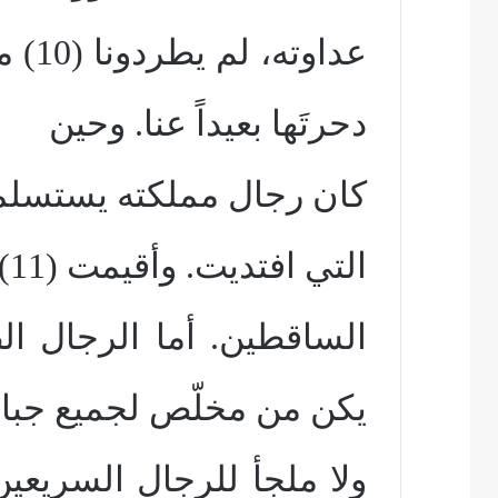
عداو
دحرتَها بعيداً عنا. وحين
كان رجال مملكته يستسلم
التي افتديت. وأقيمت (11) بقوّتك
الساقطين. أما الرجال ا
يكن من مخلّص لجميع جباب