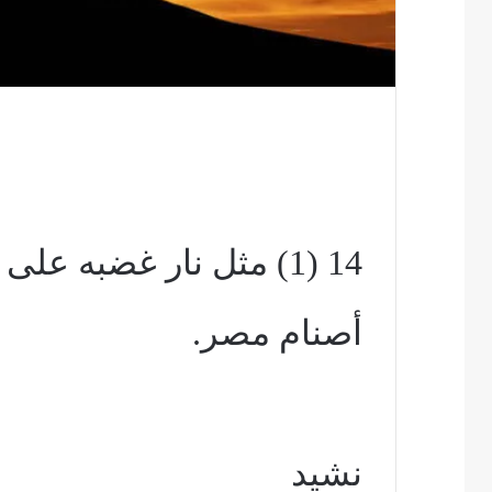
14 (1) مثل نار غضبه على
أصنام مصر.
نشيد