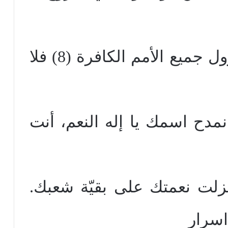
وبالسائرين في الكمال تزول جميع الأمم الكافرة (8) فلا
 نمدح اسمك يا إله النعم، أنت
النا أنزلت نعمتك على بقيّة شعبك.
اسرار