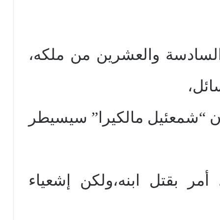
السادسة والعشرين من ملكه،
ائل،
ان “شمعئيل مالكيرا” سيسيطر
أمر بقتل ابنه،ولكن إشعياء