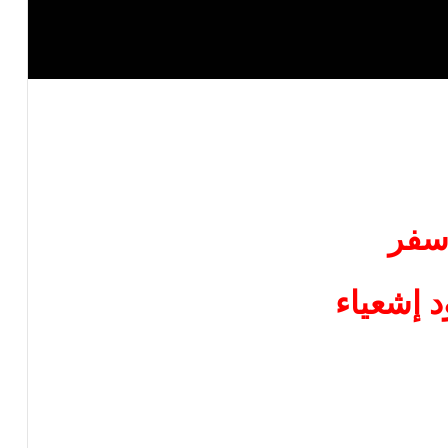
فر
 إشعياء