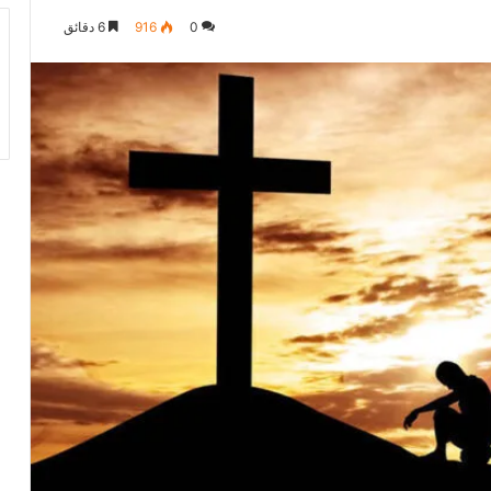
0
916
6 دقائق