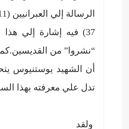
الرسالة إلي العبرانيين (11:
37) فيه إشارة إلي هذ
“نشروا” من القديسين.كما
أن الشهيد يوستنيوس يتح
تدل علي معرفته بهذا السف
ولقد