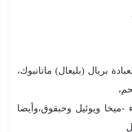
ادة بريال (بليعال) ماتانبوك،
حم،
ء -ميخا ويوئيل وحبقوق،وأيضا
ل