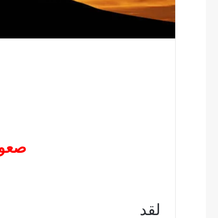
س
صعود
لقد