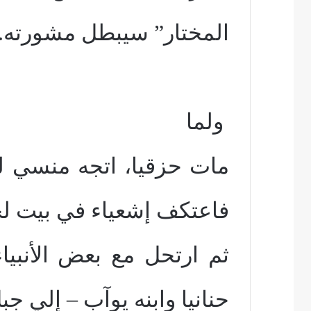
المختار” سيبطل مشورته.
ولما
مات حزقيا، اتجه منسي لعب
فاعتكف إشعياء في بيت ل
ثم ارتحل مع بعض الأنبيا
حنانيا وابنه يوآب – إلي جب