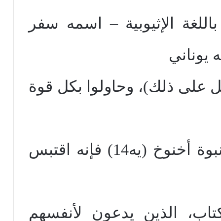
تاب باللغة الإثيوبية – اسمه سفر
 يوناني
ل على ذلك)، وحاولوا بكل قوة
رسالته، عندما أشار إلى نبوة أخنوخ (يه14) فإنه اقتبس
كتاب، الذين يدعون لأنفسهم