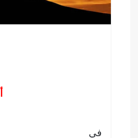
س
أ
في