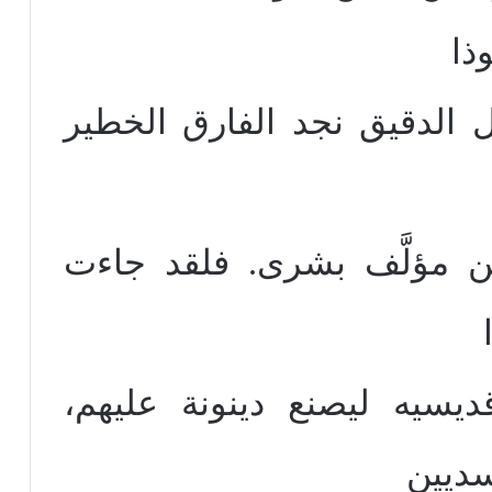
ذا
مل الدقيق نجد الفارق الخطير
ن مؤلَّف بشرى. فلقد جاءت
يسيه ليصنع دينونة عليهم،
سديين