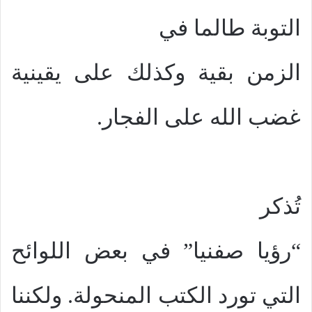
التوبة طالما في
الزمن بقية وكذلك على يقينية
غضب الله على الفجار.
تُذكر
“رؤيا صفنيا” في بعض اللوائح
التي تورد الكتب المنحولة. ولكننا