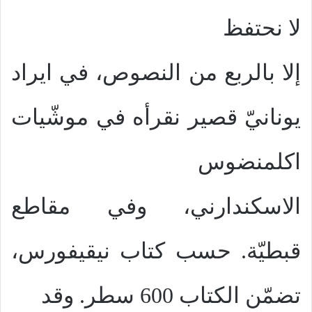
لا نحتفظ
إلا بالربع من النصوص، في ايراد
يونانيّ قصير نقرأه في موشّيات
اكلمنضوس
الاسكندارني، وفي مقاطع
قبطيّة. حسب كتاب نيقيفورس،
تضمّن الكتاب 600 سطر. وقد