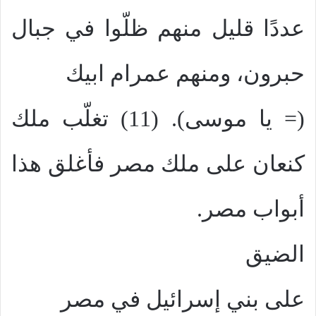
عددًا قليل منهم ظلّوا في جبال
حبرون، ومنهم عمرام ابيك
(= يا موسى). (11) تغلّب ملك
كنعان على ملك مصر فأغلق هذا
أبواب مصر.
الضيق
على بني إسرائيل في مصر