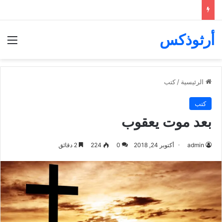
أرثوذكس
الق
الرئيسية
/
كتب
كتب
بعد موت يعقوب
admin
أكتوبر 24, 2018
0
224
2 دقائق