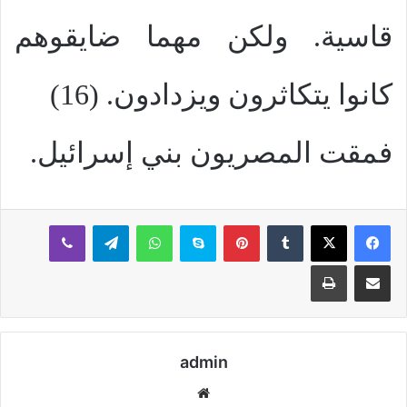
قاسية. ولكن مهما ضايقوهم
كانوا يتكاثرون ويزدادون. (16)
فمقت المصريون بني إسرائيل.
بينتيريست
سكايب
واتساب
تيلقرام
ڤايبر
مشاركة عبر البريد
طباعة
admin
موقع