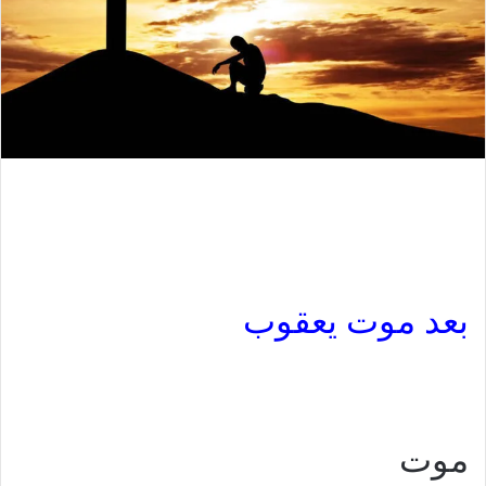
بعد موت يعقوب
موت