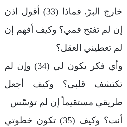
خارج البرّ. فماذا (33) أقول اذن
إن لم تفتح فمي؟ وكيف أفهم إن
لم تعطيني العقل؟
وأي فكر يكون لي (34) وإن لم
تكتشف قلبي؟ وكيف أجعل
طريقي مستقيماً إن لم تؤسّس
أنت؟ وكيف (35) تكون خطوتي