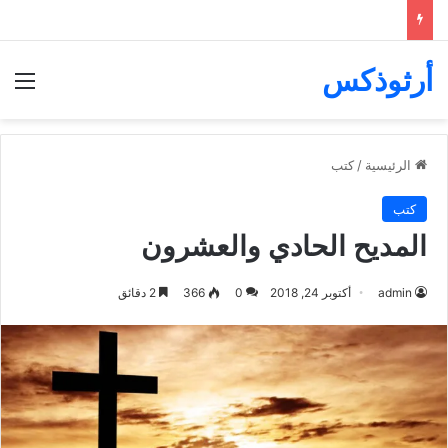
أرثوذكس
الق
الرئيسية
/
كتب
كتب
المديح الحادي والعشرون
admin
أكتوبر 24, 2018
0
366
2 دقائق