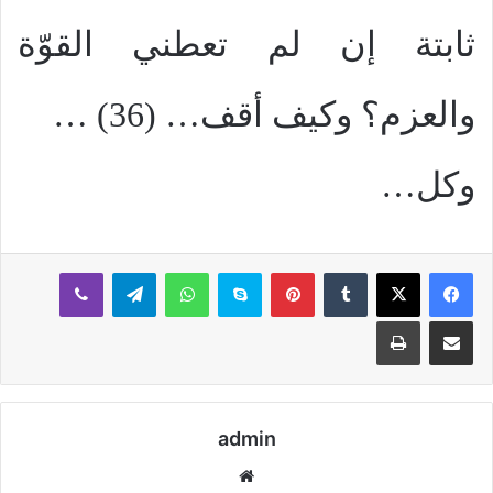
ثابتة إن لم تعطني القوّة
والعزم؟ وكيف أقف… (36) …
وكل…
بينتيريست
سكايب
واتساب
تيلقرام
ڤايبر
مشاركة عبر البريد
طباعة
admin
موقع