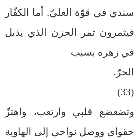
سندي في قوّة العليّ. أما الكفّار
فيثمرون ثمر الحزن الذي يذبل
في زهره بسبب
الحرّ.
(33)
وتضعضع قلبي وارتعب، واهتزّ
حقواي ووصل نواحي إلى الهاوية