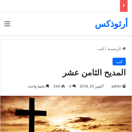
أرثوذكس
الق
الرئيسية
/
كتب
كتب
المديح الثامن عشر
admin
أكتوبر 24, 2018
0
340
دقيقة واحدة