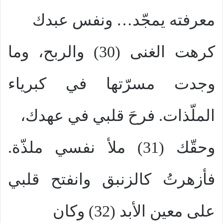
معرفته يمجّد… ونفس عبدك
كرهت الغنى (30) والربح، وما
وجدت مسرّتها في كبرياء
الملّذات. فرحَ قلبي في عهدك،
وحقّك (31) ملأ نفسي ملذّة.
فأزهرتُ كالزنبق وانفتح قلبي
على معين الأبد (32) وكان