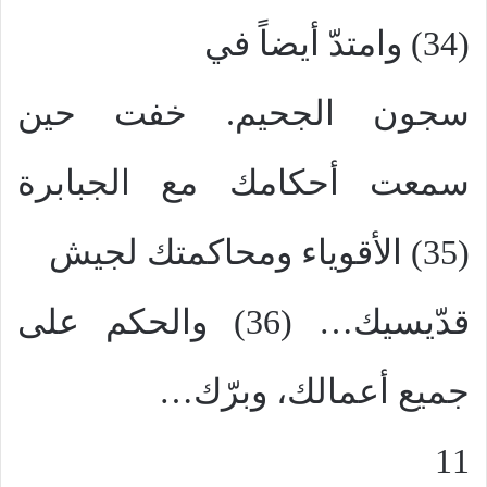
(34) وامتدّ أيضاً في
سجون الجحيم. خفت حين
سمعت أحكامك مع الجبابرة
(35) الأقوياء ومحاكمتك لجيش
قدّيسيك… (36) والحكم على
جميع أعمالك، وبرّك…
11