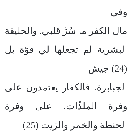
وفي
مال الكفر ما سُرَّ قلبي. والخليقة
البشرية لم تجعلها لي قوّة بل
(24) جيش
الجبابرة. فالكفار يعتمدون على
وفرة الملذّات، على وفرة
الحنطة والخمر والزيت (25)