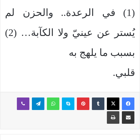
(1) في الرعدة.. والحزن لم
يُستر عن عينيّ ولا الكآبة… (2)
بسبب ما يلهج به
قلبي.
بينتيريست
سكايب
واتساب
تيلقرام
ڤايبر
مشاركة عبر البريد
طباعة