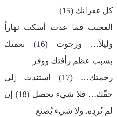
كل غفرانك (15)
العجيب فما عدت أسكت نهاراً
وليلاً… ورجوت (16) نعمتك
بسبب عظم رأفتك ووفر
رحمتك… (17) استندت إلى
حقّك… فلا شيء يحصل (18) إن
لم تُردِه. ولا شيء يُصنع