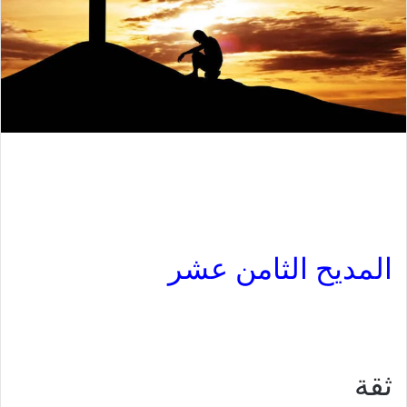
المديح الثامن عشر
ثقة