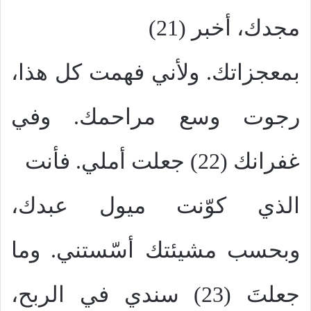
مجدك، أخبر (21)
بمعجزاتك. ولأني فهمت كل هذا،
رجوت وسع مراحمك. وفي
غفرانك (22) جعلت أملي. فأنت
الذي كوّنت ميول عبدك،
وبحسب مشيئتك أسّستني. وما
جعلتَ (23) سندي في الربح،