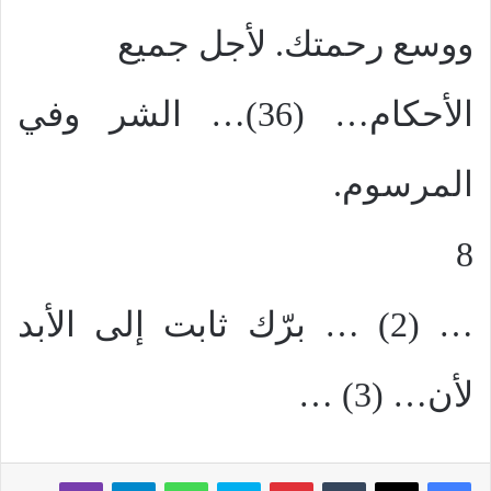
ووسع رحمتك. لأجل جميع
الأحكام… (36)… الشر وفي
المرسوم.
8
… (2) … برّك ثابت إلى الأبد
لأن… (3) …
بينتيريست
سكايب
واتساب
تيلقرام
ڤايبر