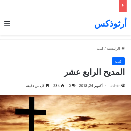
أرثوذكس
الق
الرئيسية
/
كتب
كتب
المديح الرابع عشر
admin
أكتوبر 24, 2018
0
234
أقل من دقيقة