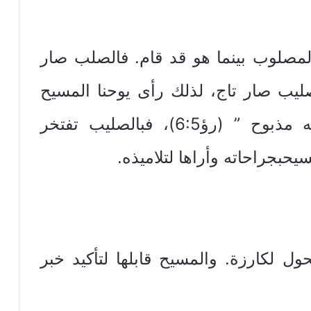
لمصلوب بينما هو قد قام. فالصلب صار
يب صار تاج، لذلك رأى يوحنا المسيح
في سفر الرؤيا “خروف قائمكأنه مذبوح ” (رؤ6:5)، فبالصليب تفتخر
حبجراحاته وأراها لتلاميذه.
تحول لكارزة. والمسيح قابلها لتأكيد خبر