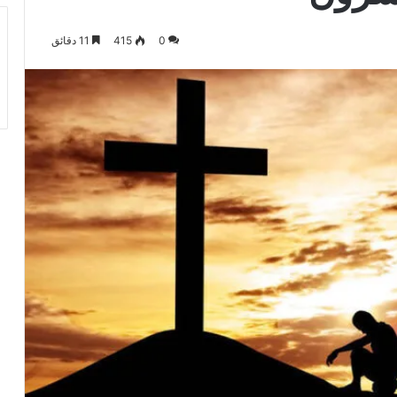
0
415
11 دقائق