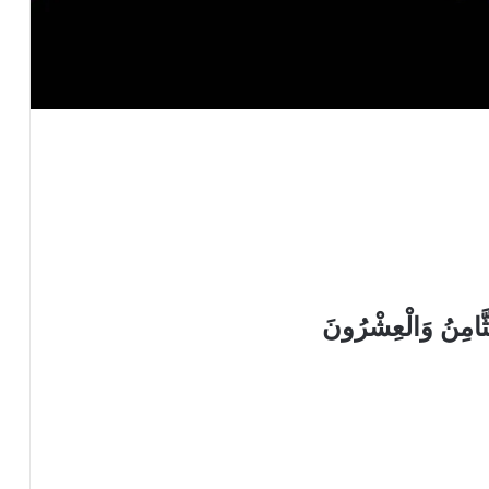
َامِنُ وَالْعِشْرُونَ