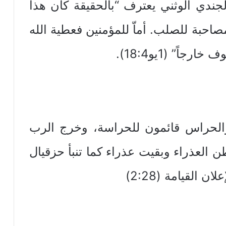
لجندي الوثني يعترف “بالحقيقة كان هذا
صاحبة للصلب. أماّ‍ للمؤمنين فعطية الله
ً” (1يو18:4).
والحراس قائمون للحراسة، وخرج الرب
 العذراء وبقيت عذراء كما تنبأ حزقيال