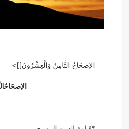
الإصحَاحُ الثَّامِنُ وَالْعِشْرُونَ]]>
الإصحَاحُالثّ
*قيامة السيد المسيح