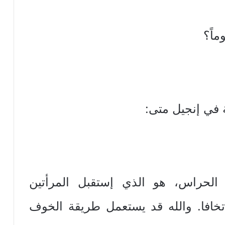
ماً؟
 في إنجيل متى:
الحراس، هو الذي إستقبل المرأتين
 تخافا. والله قد يستعمل طريقة الخوف