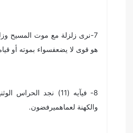
7-نرى زلزلة مع موت المسيح وزلز
هو قوى لا يضعفسواء بموته أو قيام
8- فيآيه (11) نجد الحرا
والكهنة لعماهميرفضون.