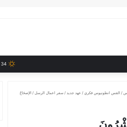
34
دس
/
القس انطونيوس فكري
/
عهد جديد
/
سفر اعمال الرسل
/
الإصحَاحُ
ِشْرُونَ