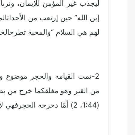
ليجذب غير المؤمن للإيمان، ونرىا
إبن الله” حين إرتعب من الأحداثالم
لهم هي السلام “والمحبة تطرحالخوف خارجا
2-تمت القيامة والحجر موضوع 
من القبر وهو مغلقكما خرج من بطن
(1:44، 2) أمّا دحرجة الحجرفهي لإعلان القيامة (2:28)