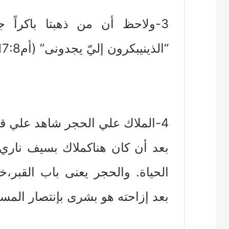
3-ولاحظ أن من ذهبتا باكراً جد
“الذينيبكرون إليّ يجدونى” (أم17:8)
4-الملاك علي الحجر شاهد علي قي
بعد أن كان هناكملاك بسيف ناري
الحياة. والحجر يعنى باب القبر
بعد إزاحته هو بشرى بإنتصار المسيح ع