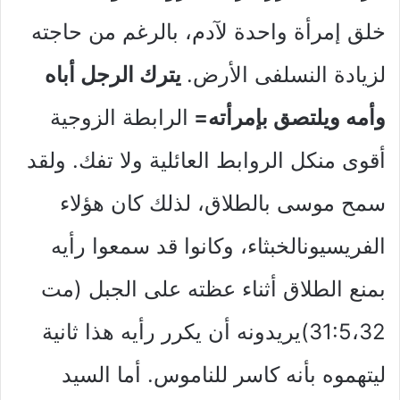
خلق إمرأة واحدة لآدم، بالرغم من حاجته
لزيادة النسلفى الأرض.
يترك الرجل أباه
وأمه ويلتصق بإمرأته=
الرابطة الزوجية
أقوى منكل الروابط العائلية ولا تفك. ولقد
سمح موسى بالطلاق، لذلك كان هؤلاء
الفريسيونالخبثاء، وكانوا قد سمعوا رأيه
بمنع الطلاق أثناء عظته على الجبل (مت
31:5،32)يريدونه أن يكرر رأيه هذا ثانية
ليتهموه بأنه كاسر للناموس. أما السيد