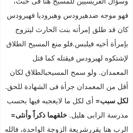
وسؤال الفريسيين للمسيح هنا فى خبث،
فهو موجه ضدهيرودس وهيروديا فهيرودس
كان قد طلق إمرأته بنت الحارث ليتزوج
بإمرأة أخيه فيلبس.فلو منع المسيح الطلاق
لإشتكوه لهيرودس فيقتله كما قتل
المعمدان. ولو سمح المسيحبالطلاق لكان
أقل من المعمدان جرأة فى الشهادة للحق.
لكل سبب=
أى لكل ما لايعجبه فيها بحسب
مدرسة الرابى هليل.
خلقهما ذكراً وأنثى=
الرب هنا يقررشريعة الزوجة الواحدة، فالله