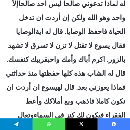
له لماذا تدعوني صالحا ليس أحد صالحاإلاّ
واحد وهو الله ولكن إن أردت ان تدخل
الحياة فاحفظ الوصايا. قال له ايةالوصايا
فقال يسوع لا تقتل لا تزن لا تسرق لا تشهد
بالزور. اكرم أباك وأمك واحبقريبك كنفسك.
قال له الشاب هذه كلها حفظتها منذ حداثتي
فماذا يعوزني بعد. قال لهيسوع ان أردت ان
تكون كاملا فاذهب وبع أملاكك وأعط
الفقراء فيكون لك كنز في السماءوتعال
اتبعني. فلما سمع الشاب الكلمة مضى
يسبوك
‫X
واتساب
تيلقرام