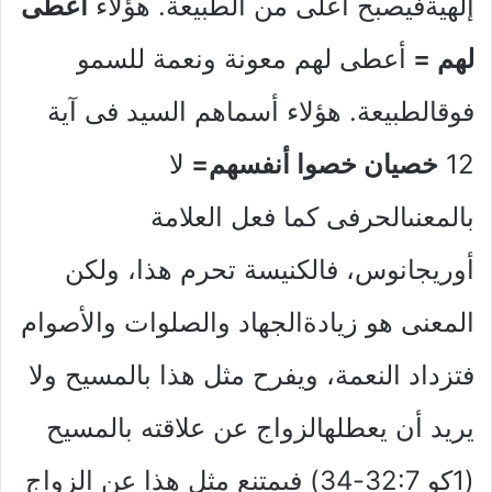
إلهيةفيصبح أعلى من الطبيعة. هؤلاء
أعطى
لهم =
أعطى لهم معونة ونعمة للسمو
فوقالطبيعة. هؤلاء أسماهم السيد فى آية
12
خصيان خصوا أنفسهم=
لا
بالمعنىالحرفى كما فعل العلامة
أوريجانوس، فالكنيسة تحرم هذا، ولكن
المعنى هو زيادةالجهاد والصلوات والأصوام
فتزداد النعمة، ويفرح مثل هذا بالمسيح ولا
يريد أن يعطلهالزواج عن علاقته بالمسيح
(1كو 32:7-34) فيمتنع مثل هذا عن الزواج