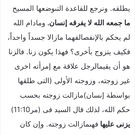
يطلقه. ونرجع للقاعدة التىوضعها المسيح
ما جمعه الله لا يفرقه إنسان.
ومادام الله
لم يحكم بالإنفصالفهما مازالا جسداً واحداً،
فكيف يتزوج بأخرى؟ فهذا يكون زنا. فالزنا
هو أن يقيمالرجل علاقة مع إمرأته اخرى
غير زوجته، وزوجته الأولى (التى طلقها
بواسطة إنسان)مازالت زوجته بحسب
حكم الله، لذلك قال السيد فى (مر11:10)
يزنى عليها
فهىمازالت زوجته. وإن كان