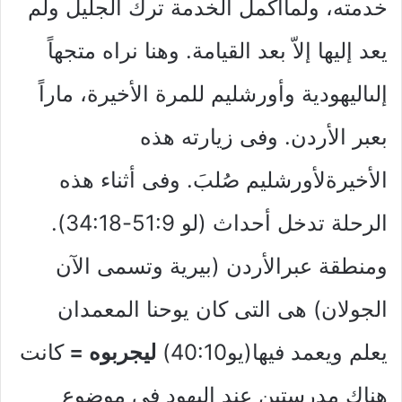
خدمته، ولماأكمل الخدمة ترك الجليل ولم
يعد إليها إلاّ بعد القيامة. وهنا نراه متجهاً
إلىاليهودية وأورشليم للمرة الأخيرة، ماراً
بعبر الأردن. وفى زيارته هذه
الأخيرةلأورشليم صُلبَ. وفى أثناء هذه
الرحلة تدخل أحداث (لو 51:9-34:18).
ومنطقة عبرالأردن (بيرية وتسمى الآن
الجولان) هى التى كان يوحنا المعمدان
يعلم ويعمد فيها(يو40:10)
ليجربوه =
كانت
هناك مدرستين عند اليهود فى موضوع