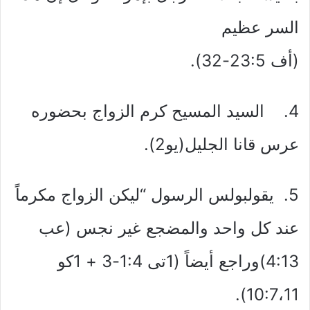
السر عظيم
(أف 23:5-32).
4. السيد المسيح كرم الزواج بحضوره
عرس قانا الجليل(يو2).
5. يقولبولس الرسول “ليكن الزواج مكرماً
عند كل واحد والمضجع غير نجس (عب
4:13)وراجع أيضاً (1تى 1:4-3 + 1كو
10:7،11).