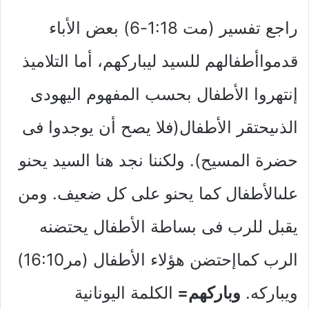
راجع تفسير (مت 1:18-6) بعض الأباء
قدمواأطفالهم للسيد ليباركهم، أما التلاميذ
إنتهروا الأطفال بحسب المفهوم اليهودى
الذىيحتقر الأطفال(فلا يصح أن يوجدوا فى
حضرة المسيح). ولكننا نجد هنا السيد يحنو
علىالأطفال كما يحنو على كل ضعيف. ومن
يقبل للرب فى بساطة الأطفال يحتضنه
الرب كماإحتضن هؤلاء الأطفال (مر16:10)
ويباركه.
وباركهم=
الكلمة اليونانية