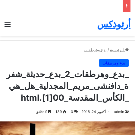
أرثوذكس
الق
الرئيسية
/
بدع وهرطقات
بدع وهرطقات
_بدع_وهرطقات_2_بدع_حديثة_شفر
ة_دافنشى_مريم_المجدلية_هل_هي
_الكأس_المقدسة_00[1].html
admin
أكتوبر 24, 2018
0
139
9 دقائق