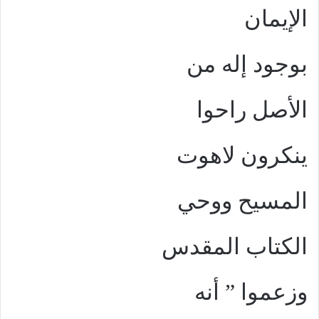
الإيمان
بوجود إله من
الأصل راحوا
ينكرون لاهوت
المسيح ووحي
الكتاب المقدس
وزعموا ” أنه