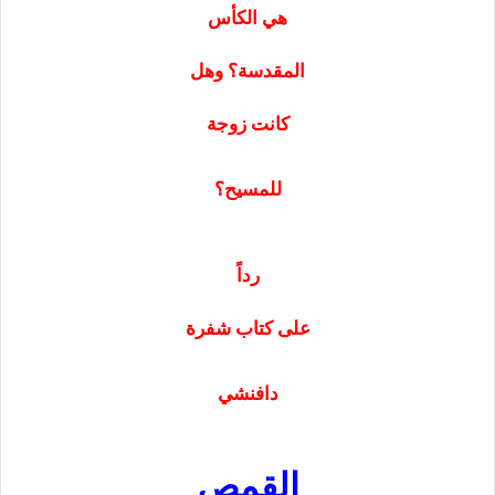
هي الكأس
المقدسة؟ وهل
كانت زوجة
للمسيح؟
رداً
على كتاب شفرة
دافنشي
القمص