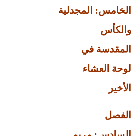
الخامس: المجدلية
والكأس
المقدسة في
لوحة العشاء
الأخير
الفصل
السادس: مريم