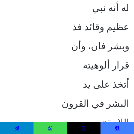
له أنه نبي
عظيم وقائد فذ
وبشر فان، وأن
قرار ألوهيته
أتخذ على يد
البشر في القرون
اللاحقة
يسبوك
‫X
واتساب
تيلقرام