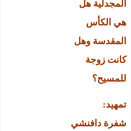
المجدلية هل
هي الكأس
المقدسة وهل
كانت زوجة
للمسيح؟
تمهيد:
شفرة دافنشي