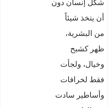
شكل إنسان دون
أن يتخذ شيئاً
من البشرية،
ظهر كشبح
وخيال، ولجأت
فقط لخرافات
وأساطير سادت