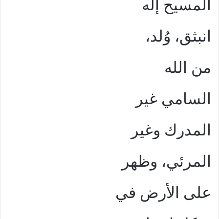
المسيح إله
انبثق، وُلد،
من الله
السامي غير
المدرك وغير
المرئي، وظهر
على الأرض في