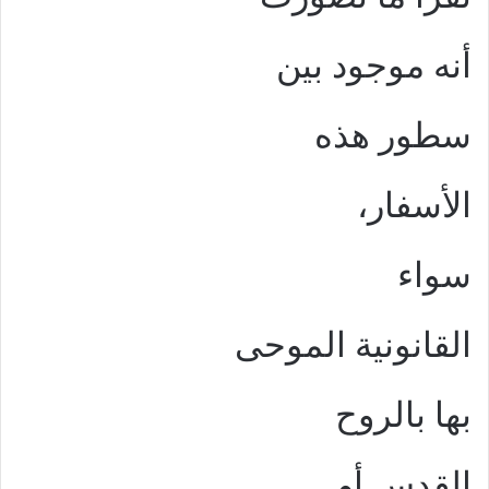
أنه موجود بين
سطور هذه
الأسفار،
سواء
القانونية الموحى
بها بالروح
القدس أو