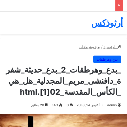
أرثوذكس
الق
الرئيسية
/
بدع وهرطقات
بدع وهرطقات
_بدع_وهرطقات_2_بدع_حديثة_شفر
ة_دافنشى_مريم_المجدلية_هل_هي
_الكأس_المقدسة_02[1].html
admin
أكتوبر 24, 2018
0
143
20 دقائق