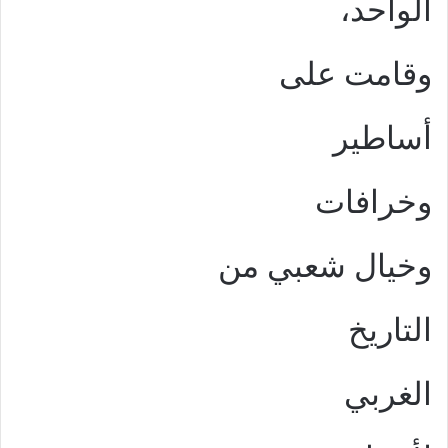
الواحد،
وقامت على
أساطير
وخرافات
وخيال شعبي من
التاريخ
الغربي