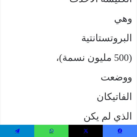
وهي
البروتستانتية
(500 مليون نسمة)،
ووضعت
الفاتيكان
الذي لم يكن
له أي دور قبل
يسبوك
‫X
واتساب
تيلقرام