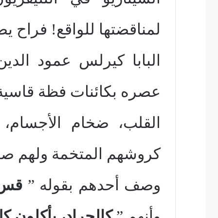
لمناقضتها للواقع! فراح ي
البابا كيرلس عمود الدي
عصره بكائنات فظة قاسية
القلب، ضخام الأجسام، ت
كروشهم المتخمة ولهم ص
وصف أحدهم بقوله ”
قس 
وأنهم ”
كالجراد، يأكلون كل