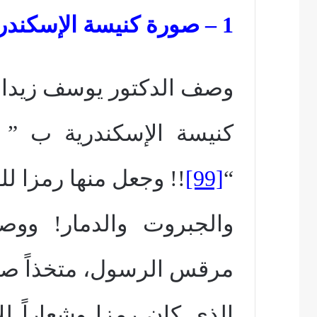
1 – صورة كنيسة الإسكندرية:
وصف الدكتور يوسف زيدا
كنيسة الإسكندرية ب ”
“
[99]
!! وجعل منها رمزا ل
والجبروت والدمار! ووص
مرقس الرسول، متخذاً صو
الذي كان رمزا وشعاراً 