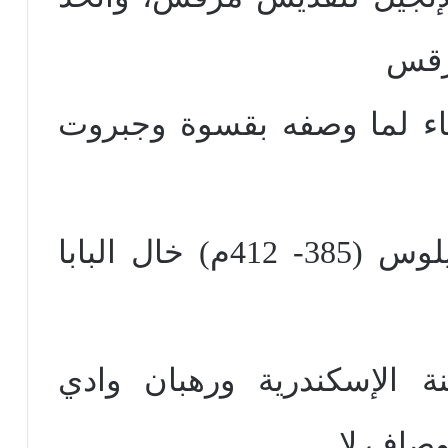
رقس
يحاء لما وصفه بقسوة وجبروت
رجالها بدأ من البابا ثاوفيلوس (385- 412م) خال البابا
هنة الإسكندرية ورهبان وادي
وصاف لا