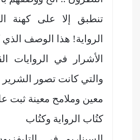
تنطبق إلا على كهنة ا
الرواية! هذا الوصف الذي
الأشرار في الروايات ال
والتي كانت تصور الشرير 
معين وملامح معينة ثبت عل
كتُاب الرواية وكتُاب
السيناريو في التليفزيو