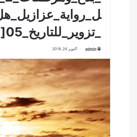
ل_رواية_عزازيل_هل
_تزوير_للتاريخ_05[1].html
admin
أكتوبر 24, 2018