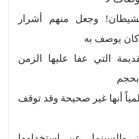
لشيطان! وجعل منهم أشرار
 كان يوصف به
قديمة التي عفا عليها الزمن
بحجم
مياً أنها غير صحيحة وقد توقف
ن والسينما، عن استخدامها