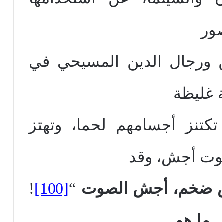
صور
ن ورجال الدين المسيحي في
 غليظة
كتنز أجسامهم لحما، وتهتز
وت أجش، وقد
ضخم، أجش الصوت
“
[100]
!
 ما هو