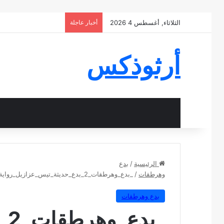
الثلاثاء, أغسطس 4 2026
أخبار عاجلة
أرثوذكس
الرئيسية
/
بدع
وهرطقات
/
_بدع_وهرطقات_2_بدع_حديثة_تيس_عزازيل_رواية_عزازيل_هل_هي_جهل_بالتاريخ_أم_تزوير_للتاريخ_05[1].html
بدع وهرطقات
_ب