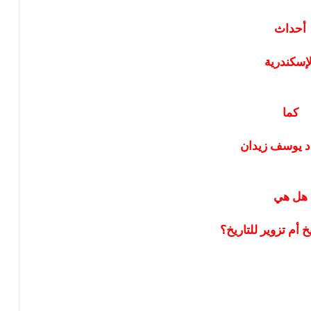
أحداث
لإسكندرية
كما
د يوسف زيدان
هل هي
خ أم تزوير للتاريخ؟