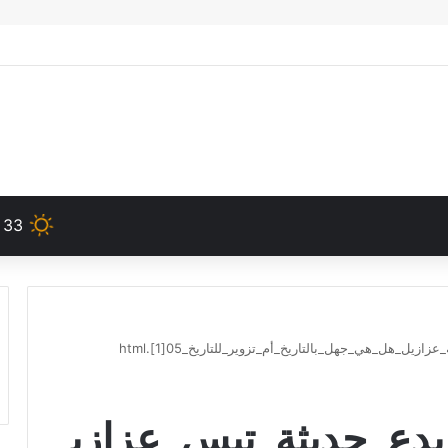
33
دع_وهرطقات_2_بدع_حديثة_تيس_عزازي