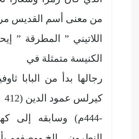
من معنى أسم القديس م
اللاتيني ” المطرقة ” إ
الكنيسة متمثلة في
كيرلس عمود الدين (412
-444م) وسابقه إلى ك
النطرون .. الخ ووصفهم بأ