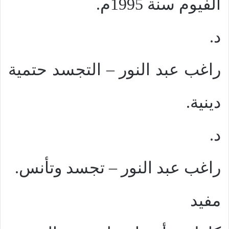
الفيوم سنة 1995م.
د.
راغب عبد النور – التجسد حتمية
دينية.
د.
راغب عبد النور – تجسد وتأنس.
مفيد