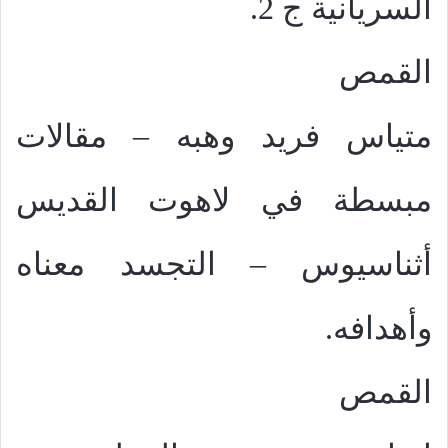
السريانية ج 2.
القمص
متياس فريد وهبه – مقالات
مبسطة في لاهوت القديس
أثناسيوس – التجسد معناه
وأهدافه.
القمص