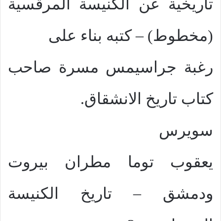
تاريخية عن الكنيسة المرقسية
(مخطوط) – كتبه بناء على
رغبة جراسيمس مسرة صاحب
كتاب تاريخ الانشقاق.
سويرس
يعقوب توما مطران بيروت
ودمشق – تاريخ الكنيسة