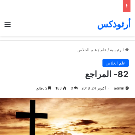
أرثوذكس
الق
الرئيسية
/
علم
/
علم الخلاص
علم الخلاص
82- المراجع
admin
أكتوبر 24, 2018
0
183
2 دقائق