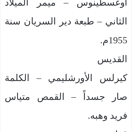
اوغسطينوس – ميمر الميلاد
الثاني – طبعة دير السريان سنة
1955م.
القديس
كيرلس الأورشليمي – الكلمة
صار جسداً – القمص متياس
فريد وهبه.