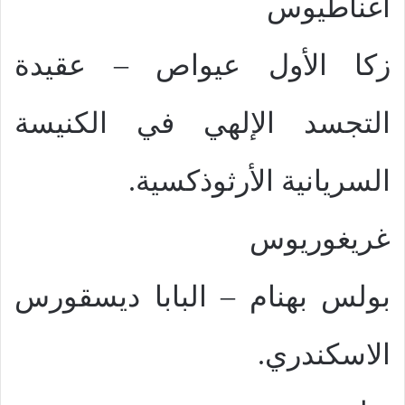
أغناطيوس
زكا الأول عيواص – عقيدة
التجسد الإلهي في الكنيسة
السريانية الأرثوذكسية.
غريغوريوس
بولس بهنام – البابا ديسقورس
الاسكندري.