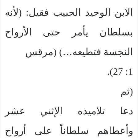
الابن الوحيد الحبيب فقيل: (لأنه
بسلطان يأمر حتى الأرواح
النجسة فتطيعه…) (مرقس
1: 27).
(ثم
دعا تلاميذه الإثني عشر
وأعطاهم سلطاناً على أرواح