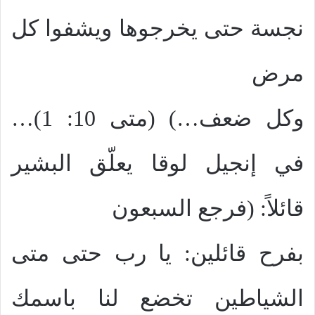
نجسة حتى يخرجوها ويشفوا كل
مرض
وكل ضعف…) (متى 10: 1)…
في إنجيل لوقا يعلّق البشير
قائلاً: (فرجع السبعون
بفرح قائلين: يا رب حتى متى
الشياطين تخضع لنا باسمك