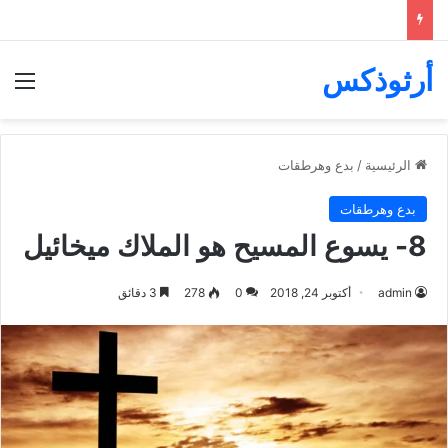
أرثوذكس
الق
الرئيسية
/
بدع وهرطقات
بدع وهرطقات
8- يسوع المسيح هو الملاك ميخائيل
admin
أكتوبر 24, 2018
0
278
3 دقائق