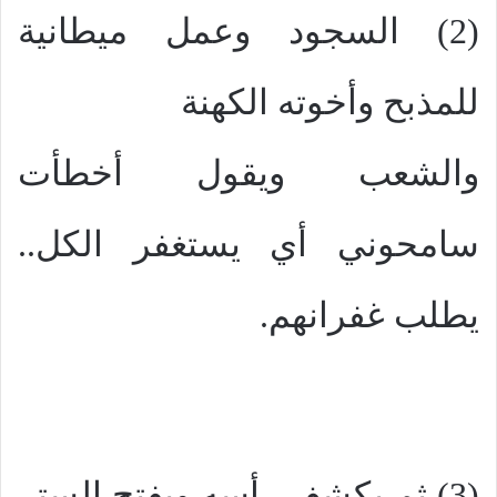
(2) السجود وعمل ميطانية
للمذبح وأخوته الكهنة
والشعب ويقول أخطأت
سامحوني أي يستغفر الكل..
يطلب غفرانهم.
(3) ثم يكشف رأسه ويفتح الستر