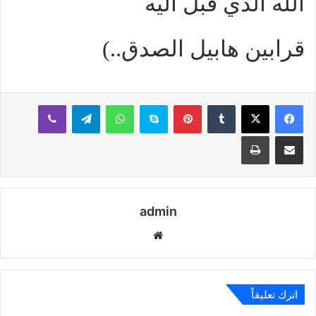
الله الذي قبل اليه
قرابين هابيل الصدق..)
بينتيريست
سكايب
واتساب
تيلقرام
ڤايبر
مشاركة عبر البريد
طباعة
admin
موقع
الويب
اترك تعليقاً