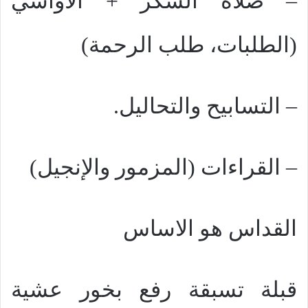
– صلاة الشكر + الاواشي
(الطلبات، طلب الرحمة)
– التسابيح والتحاليل.
– القراءات (المزمور والإنجيل)
القداس هو الاساس
قبلة تسبقة رفع بخور عشية