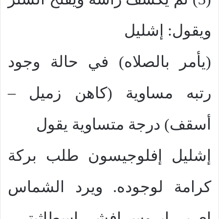
ويقول: إشليل
(يأمر بالصلاه) في حالة وجود
رتبه مساوية (كاهن زميل –
أسقف) درجة متساوية يقول
إشليل إفلوجيسون طلب بركة
كرامة لوجوده. ويرد الشماس
إي بي ابروس إفشي اسطاثيتي.