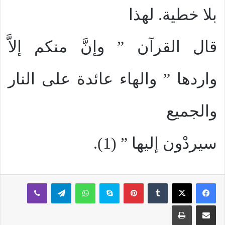
بلا خطية. لهذا
قال القرآن ” وإنَّ منكم إلاَّ
واردها ” والهاء عائدة على النار
والجميع
سيردْون إليها ” (1).
بينتيريست
سكايب
واتساب
تيلقرام
ڤايبر
مشاركة عبر البريد
طباعة